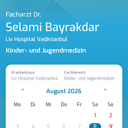
Facharzt Dr.
Selami Bayrakdar
Liv Hospital Vadistanbul
Kinder- und Jugendmedizin
Krankenhaus
Fachbereich
Liv Hospital Vadistanbul
Kinder- und Jugendmedizin
<
>
August 2026
Mo
Di
Mi
Do
Fr
Sa
So
1
2
3
4
5
6
7
8
9