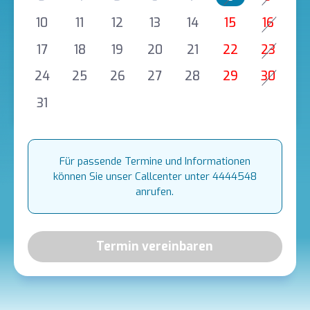
10
11
12
13
14
15
16
17
18
19
20
21
22
23
24
25
26
27
28
29
30
31
Für passende Termine und Informationen
können Sie unser Callcenter unter 4444548
anrufen.
Termin vereinbaren