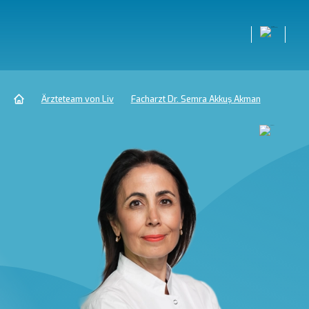
Ärzteteam von Liv
Facharzt Dr. Semra Akkuş Akman