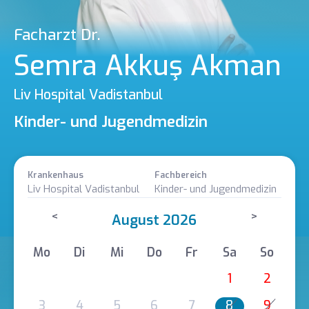
Facharzt Dr.
Semra Akkuş Akman
Liv Hospital Vadistanbul
Kinder- und Jugendmedizin
Krankenhaus
Fachbereich
Liv Hospital Vadistanbul
Kinder- und Jugendmedizin
<
>
August 2026
Mo
Di
Mi
Do
Fr
Sa
So
1
2
3
4
5
6
7
8
9