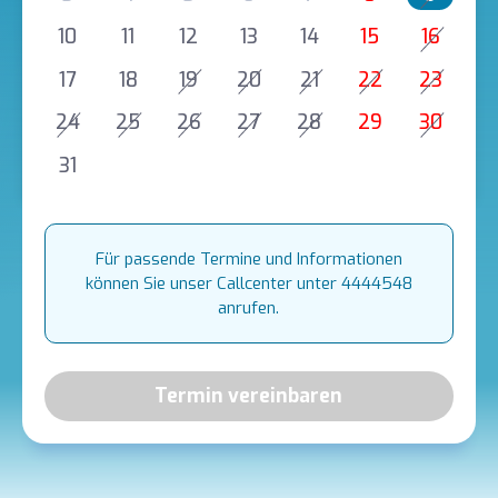
10
11
12
13
14
15
16
17
18
19
20
21
22
23
24
25
26
27
28
29
30
31
Für passende Termine und Informationen
können Sie unser Callcenter unter 4444548
anrufen.
Termin vereinbaren