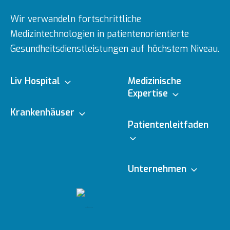
Wir verwandeln fortschrittliche
Medizintechnologien in patientenorientierte
Gesundheitsdienstleistungen auf höchstem Niveau.
Liv Hospital
Medizinische
Expertise
Über uns
Krankenhäuser
Medizinische
Patientenleitfaden
Fachbereiche
Ulus
Mission & Vision
Online-Termin
Unternehmen
Ärzte
Vadistanbul
Vorstand
Redaktionelle
Online-Befunde
Richtlinien
Gesundheitsratgeber
Topkapı
Unsere