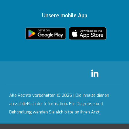
Auszeichnungen
Ihre Meinung ist uns
Inhaltsrichtlinien
Medizinische
Ankara
wichtig
Unsere mobile App
Technologien
Zertifikate &
Partnerinstitutionen
Akkreditierungen
Bahçeşehir
Häusliche
Ausgewählte
Pflegedienste
Leistungen
Kontakt
Alle Krankenhäuser
Alle Rechte vorbehalten © 2026 | Die Inhalte dienen
ausschließlich der Information. Für Diagnose und
Behandlung wenden Sie sich bitte an Ihren Arzt.
Letztes Aktualisierungsdatum : 09.08.2026