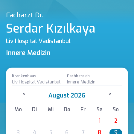
Facharzt Dr.
Serdar Kızılkaya
Liv Hospital Vadistanbul
Innere Medizin
Krankenhaus
Fachbereich
Liv Hospital Vadistanbul
Innere Medizin
<
>
August 2026
Mo
Di
Mi
Do
Fr
Sa
So
1
2
3
4
5
6
7
8
9