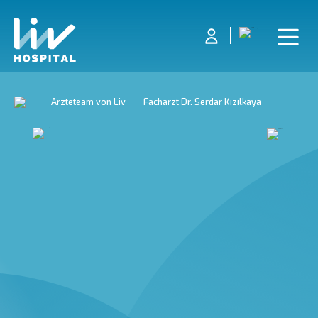
Ärzteteam von Liv
Facharzt Dr. Serdar Kızılkaya