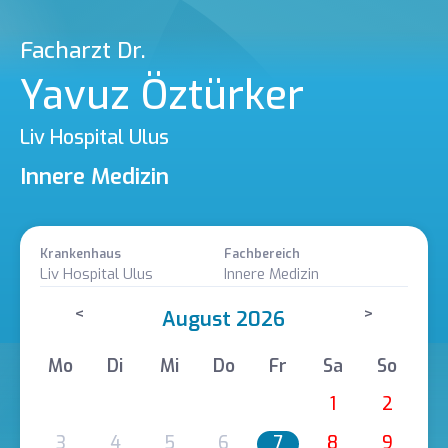
Facharzt Dr.
Yavuz Öztürker
Liv Hospital Ulus
Innere Medizin
Krankenhaus
Fachbereich
Liv Hospital Ulus
Innere Medizin
<
>
August 2026
Mo
Di
Mi
Do
Fr
Sa
So
1
2
3
4
5
6
7
8
9