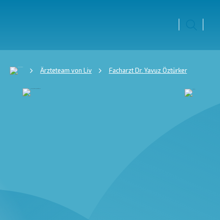
Ärzteteam von Liv
Facharzt Dr. Yavuz Öztürker