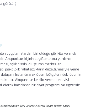
da görülür)
?
elen uygulamalardan biri olduğu gibi kilo vermek
idir. Akupunktur kişinin zayıflamasına yardımcı
ması, açlık hissini oluşturan merkezleri
bi psikolojik rahatsızlıkların düzeltilmesiyle yeme
, dolaşımı hızlandırarak ödem bölgelerindeki ödemin
aktadır. Akupunktur ile kilo verme tedavisi
el olarak hazırlanan bir diyet programı ve egzersiz
.
sunulmaktadır. Tanı ve tedavi süreci kişiye özeldir. Sağlık