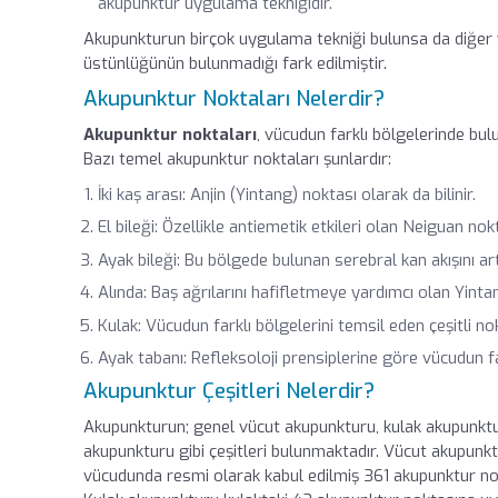
akupunktur uygulama tekniğidir.
Akupunkturun birçok uygulama tekniği bulunsa da diğer y
üstünlüğünün bulunmadığı fark edilmiştir.
Akupunktur Noktaları Nelerdir?
Akupunktur noktaları
, vücudun farklı bölgelerinde bulun
Bazı temel akupunktur noktaları şunlardır:
İki kaş arası: Anjin (Yintang) noktası olarak da bilinir.
El bileği: Özellikle antiemetik etkileri olan Neiguan nok
Ayak bileği: Bu bölgede bulunan serebral kan akışını ar
Alında: Baş ağrılarını hafifletmeye yardımcı olan Yinta
Kulak: Vücudun farklı bölgelerini temsil eden çeşitli nok
Ayak tabanı: Refleksoloji prensiplerine göre vücudun far
Akupunktur Çeşitleri Nelerdir?
Akupunkturun; genel vücut akupunkturu, kulak akupunktu
akupunkturu gibi çeşitleri bulunmaktadır. Vücut akupunktu
vücudunda resmi olarak kabul edilmiş 361 akupunktur nok