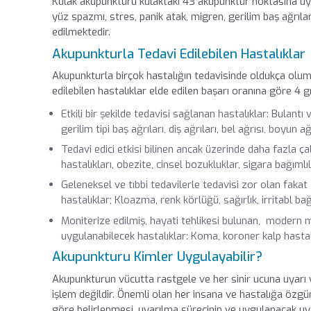
Kulak akupunkturu kulaktaki 43 akupunktur noktasına uygu
yüz spazmı, stres, panik atak, migren, gerilim baş ağrıla
edilmektedir.
Akupunkturla Tedavi Edilebilen Hastalıklar
Akupunkturla birçok hastalığın tedavisinde oldukça oluml
edilebilen hastalıklar elde edilen başarı oranına göre 4 gr
Etkili bir şekilde tedavisi sağlanan hastalıklar: Bulantı
gerilim tipi baş ağrıları, diş ağrıları, bel ağrısı, boyun
Tedavi edici etkisi bilinen ancak üzerinde daha fazla çal
hastalıkları, obezite, cinsel bozukluklar, sigara bağımlı
Geleneksel ve tıbbi tedavilerle tedavisi zor olan fak
hastalıklar; Kloazma, renk körlüğü, sağırlık, irritabl 
Moniterize edilmiş, hayati tehlikesi bulunan, modern 
uygulanabilecek hastalıklar: Koma, koroner kalp hastalığ
Akupunkturu Kimler Uygulayabilir?
Akupunkturun vücutta rastgele ve her sinir ucuna uyarı y
işlem değildir. Önemli olan her insana ve hastalığa özgün
göre belirlenmesi, uyarılma sürecinin ve uygulanacak u