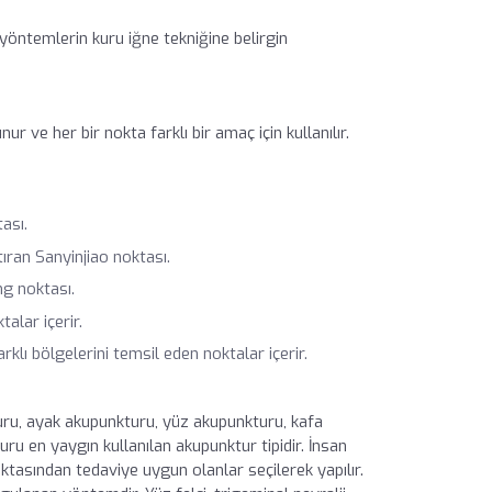
öntemlerin kuru iğne tekniğine belirgin
ur ve her bir nokta farklı bir amaç için kullanılır.
tası.
tıran Sanyinjiao noktası.
ng noktası.
talar içerir.
klı bölgelerini temsil eden noktalar içerir.
ru, ayak akupunkturu, yüz akupunkturu, kafa
ru en yaygın kullanılan akupunktur tipidir. İnsan
tasından tedaviye uygun olanlar seçilerek yapılır.