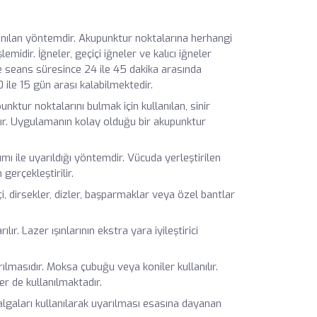
lanılan yöntemdir. Akupunktur noktalarına herhangi
midir. İğneler, geçiçi iğneler ve kalıcı iğneler
de seans süresince 24 ile 45 dakika arasında
 ile 15 gün arası kalabilmektedir.
ktur noktalarını bulmak için kullanılan, sinir
rdır. Uygulamanın kolay olduğu bir akupunktur
mı ile uyarıldığı yöntemdir. Vücuda yerleştirilen
gerçekleştirilir.
i, dirsekler, dizler, başparmaklar veya özel bantlar
ır. Lazer ışınlarının ekstra yara iyileştirici
ılmasıdır. Moksa çubuğu veya koniler kullanılır.
er de kullanılmaktadır.
lgaları kullanılarak uyarılması esasına dayanan