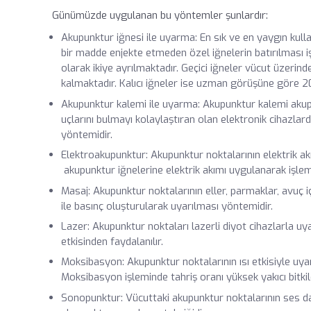
Günümüzde uygulanan bu yöntemler şunlardır:
Akupunktur iğnesi ile uyarma: En sık ve en yaygın kul
bir madde enjekte etmeden özel iğnelerin batırılması işle
olarak ikiye ayrılmaktadır. Geçici iğneler vücut üzerin
kalmaktadır. Kalıcı iğneler ise uzman görüşüne göre 20
Akupunktur kalemi ile uyarma: Akupunktur kalemi akupun
uçlarını bulmayı kolaylaştıran olan elektronik cihazla
yöntemidir.
Elektroakupunktur: Akupunktur noktalarının elektrik akı
akupunktur iğnelerine elektrik akımı uygulanarak işlem 
Masaj: Akupunktur noktalarının eller, parmaklar, avuç iç
ile basınç oluşturularak uyarılması yöntemidir.
Lazer: Akupunktur noktaları lazerli diyot cihazlarla uyarıl
etkisinden faydalanılır.
Moksibasyon: Akupunktur noktalarının ısı etkisiyle uyar
Moksibasyon işleminde tahriş oranı yüksek yakıcı bitkil
Sonopunktur: Vücuttaki akupunktur noktalarının ses da