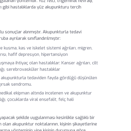
lanan yöntemdir. Yüz felci, trigeminal nevralji,
rı gibi hastalıklarda yüz akupunkturu tercih
u sonuçlar alınmıştır. Akupunkturla tedavi
uba ayrılarak sınıflandırılmıştır:
 ve kusma, kas ve iskelet sistemi ağrıları, migren,
 ağrısı, hafif depresyon, hipertansiyon
ışmaya ihtiyaç olan hastalıklar: Kanser ağrıları, cilt
lığı, serebrovasküler hastalıklar
at akupunkturla tedaviden fayda gördüğü düşünülen
bağırsak sendromu.
medikal ekipman altında incelenen ve akupunktur
ı, çocuklarda viral ensefalit, felç hali
apacak şekilde uygulanması kesinlikle sağlıklı bir
 olan akupunktur noktalarının, kişinin şikayetlerine
yarma yönteminin yine kişinin durumuna göre