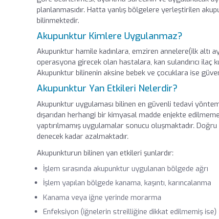
planlanmasıdır. Hatta yanlış bölgelere yerleştirilen akupu
bilinmektedir.
Akupunktur Kimlere Uygulanmaz?
Akupunktur hamile kadınlara, emziren annelere(ilk altı ay)
operasyona girecek olan hastalara, kan sulandırıcı ilaç k
Akupunktur bilinenin aksine bebek ve çocuklara ise güve
Akupunktur Yan Etkileri Nelerdir?
Akupunktur uygulaması bilinen en güvenli tedavi yöntem
dışarıdan herhangi bir kimyasal madde enjekte edilmemek
yaptırılmamış uygulamalar sonucu oluşmaktadır. Doğru k
denecek kadar azalmaktadır.
Akupunkturun bilinen yan etkileri şunlardır:
İşlem sırasında akupunktur uygulanan bölgede ağrı
İşlem yapılan bölgede kanama, kaşıntı, karıncalanma
Kanama veya iğne yerinde morarma
Enfeksiyon (iğnelerin streilliğine dikkat edilmemiş ise)