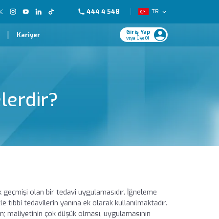
444 4 548
TR
Giriş Yap
Kariyer
veya Üye Ol
lerdir?
ık geçmişi olan bir tedavi uygulamasıdır. İğneleme
 tıbbi tedavilerin yanına ek olarak kullanılmaktadır.
nin; maliyetinin çok düşük olması, uygulamasının