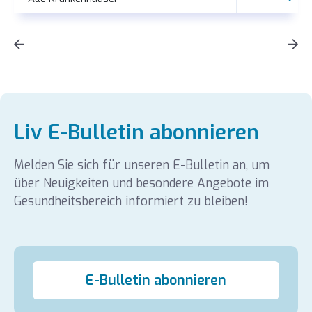
Geschäftsleitung
Geburtsvorbereitungskurse
Publikationen
Liv E-Bulletin abonnieren
Unsere Auszeichnungen
Melden Sie sich für unseren E-Bulletin an, um
Karriere
über Neuigkeiten und besondere Angebote im
Gesundheitsbereich informiert zu bleiben!
Nachrichten und Veranstaltungen
Medien
E-Bulletin abonnieren
Sponsoring
Virtueller Rundgang