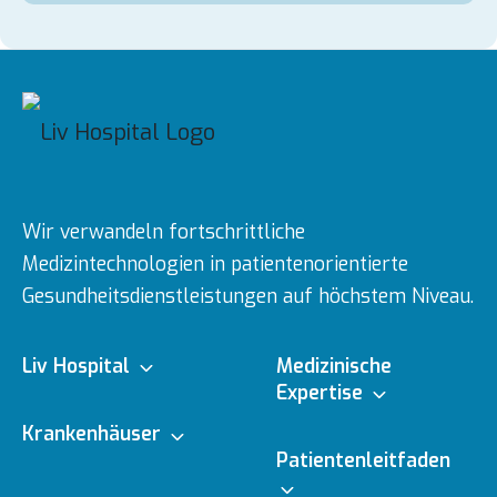
Genehmigungszertifikat für Medizintourismus
Imagefilme
Kataloge
E-Dergi
Galerie
Wir verwandeln fortschrittliche
Medizintechnologien in patientenorientierte
Gesundheitsdienstleistungen auf höchstem Niveau.
Liv Hospital
Medizinische
Expertise
Über uns
Krankenhäuser
Medizinische
Patientenleitfaden
Fachbereiche
Ulus