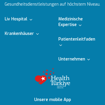
Gesundheitsdienstleistungen auf höchstem Niveau.
Liv Hospital
Medizinische
Expertise
Über uns
Krankenhäuser
Medizinische
Patientenleitfaden
Fachbereiche
Ulus
Mission & Vision
Online-Termin
Unternehmen
Ärzte
Vadistanbul
Vorstand
Redaktionelle
Online-Befunde
Richtlinien
Gesundheitsratgeber
Topkapı
Unsere
Auszeichnungen
Ihre Meinung ist uns
Inhaltsrichtlinien
Medizinische
Ankara
wichtig
Unsere mobile App
Technologien