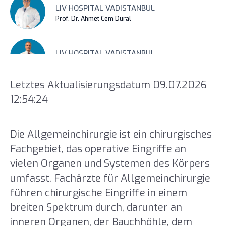
LIV HOSPITAL VADISTANBUL
Prof. Dr. Ahmet Cem Dural
LIV HOSPITAL VADISTANBUL
Prof. Dr. Hasan Bektaş
Letztes Aktualisierungsdatum 09.07.2026
12:54:24
LIV HOSPITAL VADISTANBUL
Prof. Dr. Onur Bayraktar
Die Allgemeinchirurgie ist ein chirurgisches
LIV HOSPITAL VADISTANBUL
Fachgebiet, das operative Eingriffe an
Facharzt für Chirurgie Dr. Barış Demiriz
vielen Organen und Systemen des Körpers
umfasst. Fachärzte für Allgemeinchirurgie
LIV HOSPITAL VADISTANBUL
führen chirurgische Eingriffe in einem
Facharzt für Chirurgie Dr. Şeyma Karakuş Bozkurt
breiten Spektrum durch, darunter an
inneren Organen, der Bauchhöhle, dem