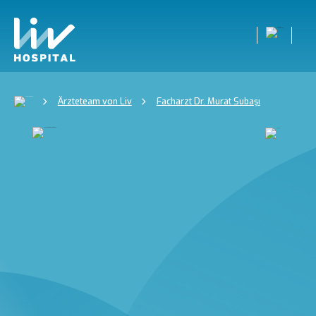
Ärzteteam von Liv
Facharzt Dr. Murat Subaşı