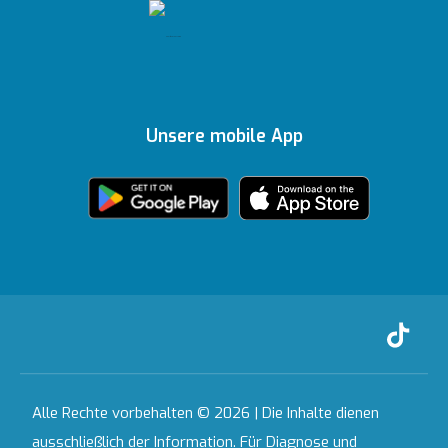
Redaktionelle
Online-Befunde
Richtlinien
Gesundheitsratgeber
Topkapı
Unsere
Auszeichnungen
Ihre Meinung ist uns
Inhaltsrichtlinien
Medizinische
Ankara
wichtig
Unsere mobile App
Technologien
Zertifikate &
Partnerinstitutionen
Akkreditierungen
Bahçeşehir
Häusliche
Ausgewählte
Pflegedienste
Leistungen
Kontakt
Alle Krankenhäuser
Alle Rechte vorbehalten © 2026 | Die Inhalte dienen
ausschließlich der Information. Für Diagnose und