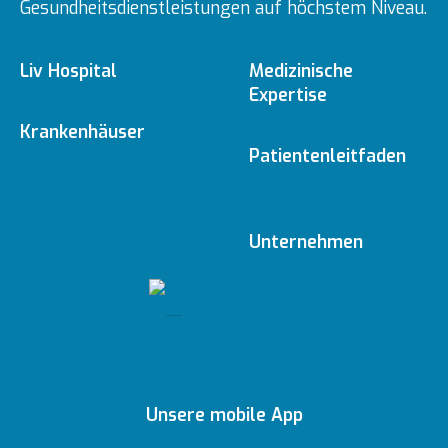
Gesundheitsdienstleistungen auf höchstem Niveau.
Liv Hospital
Medizinische
Expertise
Über uns
Krankenhäuser
Medizinische
Patientenleitfaden
Fachbereiche
Ulus
Mission & Vision
Online-Termin
Unternehmen
Ärzte
Vadistanbul
Vorstand
Redaktionelle
Online-Befunde
Richtlinien
Gesundheitsratgeber
Topkapı
Unsere
Auszeichnungen
Ihre Meinung ist uns
Inhaltsrichtlinien
Medizinische
Ankara
wichtig
Unsere mobile App
Technologien