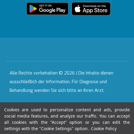
Zertifikate &
Partnerinstitutionen
Akkreditierungen
Bahçeşehir
Häusliche
Ausgewählte
Pflegedienste
Leistungen
Kontakt
Alle Krankenhäuser
Alle Rechte vorbehalten © 2026 | Die Inhalte dienen
ausschließlich der Information. Für Diagnose und
Behandlung wenden Sie sich bitte an Ihren Arzt.
Letztes Aktualisierungsdatum : 06.08.2026
Cookies are used to personalize content and ads, provide
social media features, and analyze our traffic. You can accept
all cookies with the “Accept” option or you can edit the
06:26:22
settings with the "Cookie Settings" option.
Cookie Policy