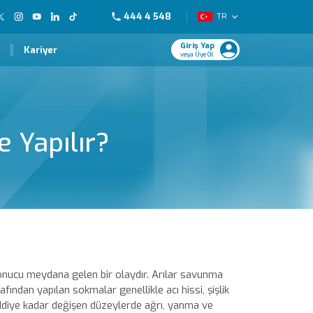
444 4 548
TR
Giriş Yap
Kariyer
veya Üye Ol
 Yapılır?
 sonucu meydana gelen bir olaydır. Arılar savunma
rafından yapılan sokmalar genellikle acı hissi, şişlik
 ciddiye kadar değişen düzeylerde ağrı, yanma ve