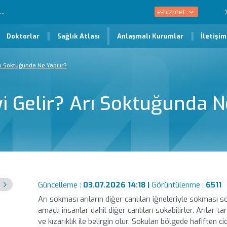
e-hizmet
Doktorlar
Sağlık Atlası
Anlaşmalı Kurumlar
İletişim
rı Soktuğunda Ne Yapılır?
i Gelir? Arı Soktuğunda Ne
Güncelleme :
03.07.2026 14:18 |
Görüntülenme :
6511
Arı sokması arıların diğer canlıları iğneleriyle sokması
amaçlı insanlar dahil diğer canlıları sokabilirler. Arılar ta
ve kızarıklık ile belirgin olur. Sokulan bölgede hafiften