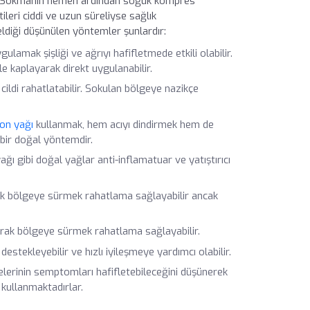
ir. Sokmanın hemen ardından soğuk kompres
tileri ciddi ve uzun süreliyse sağlık
eldiği düşünülen yöntemler şunlardır:
mak şişliği ve ağrıyı hafifletmede etkili olabilir.
e kaplayarak direkt uygulanabilir.
e cildi rahatlatabilir. Sokulan bölgeye nazikçe
ron yağı
kullanmak, hem acıyı dindirmek hem de
 bir doğal yöntemdir.
ğı gibi doğal yağlar anti-inflamatuar ve yatıştırıcı
k bölgeye sürmek rahatlama sağlayabilir ancak
rarak bölgeye sürmek rahatlama sağlayabilir.
 destekleyebilir ve hızlı iyileşmeye yardımcı olabilir.
yelerinin semptomları hafifletebileceğini düşünerek
 kullanmaktadırlar.