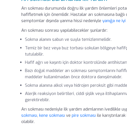
Arı sokması durumunda doğru ilk yardım önlemleri pota
hafifletmek için önemlidir. Hastalar arı sokmasına bağlı 
semptomlar dışında yanma hissi nedeniyle
yanığa ne iyi 
Arı sokması sonrası yapılabilecekler şunlardır:
Sokma alanını sabun ve suyla temizlenmelidir.
Temiz bir bez veya buz torbası sokulan bölgeye hafifç
tutulabilir.
Hafif ağrı ve kaşıntı için doktor kontrolünde antihistami
Bazı doğal maddeler arı sokması semptomlarını hafiflete
maddeler kullanılmadan önce doktora danışılmalıdır.
Sokma alanına alkol veya hidrojen peroksit gibi madd
Alerjik reaksiyon belirtileri, ciddi şişlik veya iltihapl
gerektirebilir.
Arı sokması nedeniyle ilk yardım adımlarının ivedilikle 
sokması
,
kene sokması
ve
pire sokması
ile karıştırılar
olabilir.