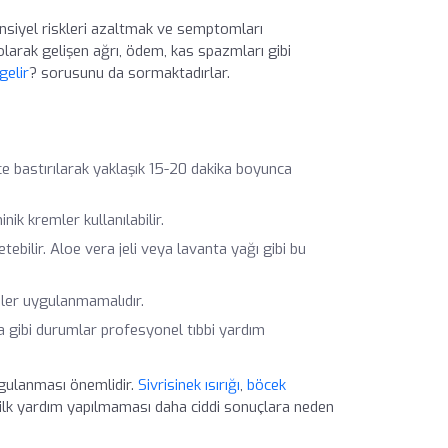
nsiyel riskleri azaltmak ve semptomları
olarak gelişen ağrı, ödem, kas spazmları gibi
gelir
? sorusunu da sormaktadırlar.
e bastırılarak yaklaşık 15-20 dakika boyunca
nik kremler kullanılabilir.
bilir. Aloe vera jeli veya lavanta yağı gibi bu
eler uygulanmamalıdır.
anma gibi durumlar profesyonel tıbbi yardım
uygulanması önemlidir.
Sivrisinek ısırığı
,
böcek
ak ilk yardım yapılmaması daha ciddi sonuçlara neden