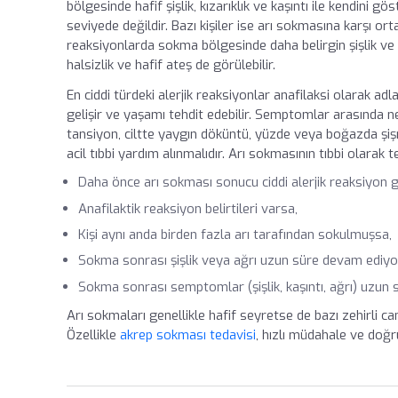
bölgesinde hafif şişlik, kızarıklık ve kaşıntı ile kendini gös
seviyede değildir. Bazı kişiler ise arı sokmasına karşı orta
reaksiyonlarda sokma bölgesinde daha belirgin şişlik ve kız
halsizlik ve hafif ateş de görülebilir.
En ciddi türdeki alerjik reaksiyonlar anafilaksi olarak adlan
gelişir ve yaşamı tehdit edebilir. Semptomlar arasında nef
tansiyon, ciltte yaygın döküntü, yüzde veya boğazda şiş
acil tıbbi yardım alınmalıdır. Arı sokmasının tıbbi olarak 
Daha önce arı sokması sonucu ciddi alerjik reaksiyon ge
Anafilaktik reaksiyon belirtileri varsa,
Kişi aynı anda birden fazla arı tarafından sokulmuşsa,
Sokma sonrası şişlik veya ağrı uzun süre devam ediyo
Sokma sonrası semptomlar (şişlik, kaşıntı, ağrı) uzun s
Arı sokmaları genellikle hafif seyretse de bazı zehirli can
Özellikle
akrep sokması tedavisi
, hızlı müdahale ve doğru