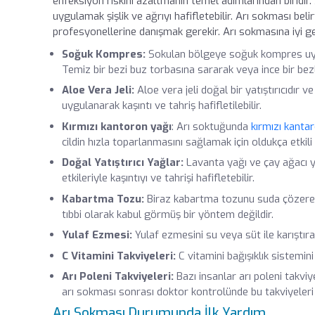
enfeksiyon riskini azaltmanın temel adımlarından birid
uygulamak şişlik ve ağrıyı hafifletebilir. Arı sokması belir
profesyonellerine danışmak gerekir. Arı sokmasına iyi g
Soğuk Kompres:
Sokulan bölgeye soğuk kompres uygula
Temiz bir bezi buz torbasına sararak veya ince bir bezl
Aloe Vera Jeli:
Aloe vera jeli doğal bir yatıştırıcıdır v
uygulanarak kaşıntı ve tahriş hafifletilebilir.
Kırmızı kantoron yağı
: Arı soktuğunda
kırmızı kanta
cildin hızla toparlanmasını sağlamak için oldukça etkili
Doğal Yatıştırıcı Yağlar:
Lavanta yağı ve çay ağacı ya
etkileriyle kaşıntıyı ve tahrişi hafifletebilir.
Kabartma Tozu:
Biraz kabartma tozunu suda çözere
tıbbi olarak kabul görmüş bir yöntem değildir.
Yulaf Ezmesi:
Yulaf ezmesini su veya süt ile karıştı
C Vitamini Takviyeleri:
C vitamini bağışıklık sistemini
Arı Poleni Takviyeleri:
Bazı insanlar arı poleni takvi
arı sokması sonrası doktor kontrolünde bu takviyeleri
Arı Sokması Durumunda İlk Yardım