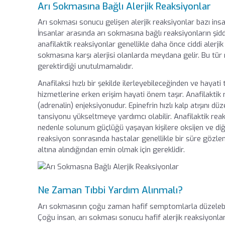
Arı Sokmasına Bağlı Alerjik Reaksiyonlar
Arı sokması sonucu gelişen alerjik reaksiyonlar bazı insanl
İnsanlar arasında arı sokmasına bağlı reaksiyonların şidde
anafilaktik reaksiyonlar genellikle daha önce ciddi alerji
sokmasına karşı alerjisi olanlarda meydana gelir. Bu tür r
gerektirdiği unutulmamalıdır.
Anafilaksi hızlı bir şekilde ilerleyebileceğinden ve hayat
hizmetlerine erken erişim hayati önem taşır. Anafilakti
(adrenalin) enjeksiyonudur. Epinefrin hızlı kalp atışını 
tansiyonu yükseltmeye yardımcı olabilir. Anafilaktik reak
nedenle solunum güçlüğü yaşayan kişilere oksijen ve diğ
reaksiyon sonrasında hastalar genellikle bir süre gözl
altına alındığından emin olmak için gereklidir.
Ne Zaman Tıbbi Yardım Alınmalı?
Arı sokmasının çoğu zaman hafif semptomlarla düzelebilir
Çoğu insan, arı sokması sonucu hafif alerjik reaksiyonla