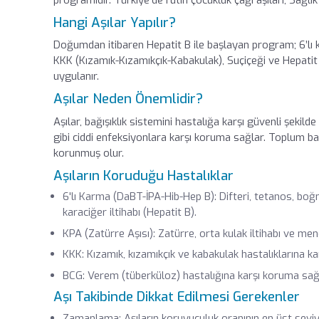
Hangi Aşılar Yapılır?
Doğumdan itibaren Hepatit B ile başlayan program; 6’lı
KKK (Kızamık-Kızamıkçık-Kabakulak), Suçiçeği ve Hepatit A gi
uygulanır.
Aşılar Neden Önemlidir?
Aşılar, bağışıklık sistemini hastalığa karşı güvenli şekilde
gibi ciddi enfeksiyonlara karşı koruma sağlar. Toplum bağ
korunmuş olur.
Aşıların Koruduğu Hastalıklar
6'lı Karma (DaBT-İPA-Hib-Hep B): Difteri, tetanos, boğm
karaciğer iltihabı (Hepatit B).
KPA (Zatürre Aşısı): Zatürre, orta kulak iltihabı ve me
KKK: Kızamık, kızamıkçık ve kabakulak hastalıklarına kar
BCG: Verem (tüberküloz) hastalığına karşı koruma sağl
Aşı Takibinde Dikkat Edilmesi Gerekenler
Zamanlama: Aşıların koruyuculuk oranının en üst seviy