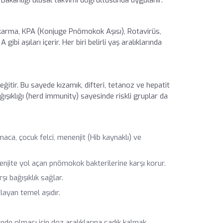
 karma, KPA (Konjuge Pnömokok Aşısı), Rotavirüs,
bi aşıları içerir. Her biri belirli yaş aralıklarında
 eğitir. Bu sayede kızamık, difteri, tetanoz ve hepatit
ışıklığı (herd immunity) sayesinde riskli gruplar da
aca, çocuk felci, menenjit (Hib kaynaklı) ve
nenjite yol açan pnömokok bakterilerine karşı korur.
şı bağışıklık sağlar.
ayan temel aşıdır.
ede olması için doz aralıklarına sadık kalmak