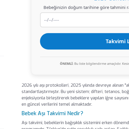
Bebeğinizin doğum tarihine göre tahmini ra
Takvimi L
ÖNEMLİ:
Bu liste bilgilendirme amaçlıdır. Kesi
2026 yılı aşı protokolleri, 2025 yılında devreye alınan "a
standartlaştırmıştır. Bu yeni sistem; difteri, tetanos, boğ
enjeksiyonla birleştirerek bebeklere yapılan iğne sayısını
en güncel verilerini temel almaktadır.
Bebek Aşı Takvimi Nedir?
Aşı takvimi, bebeklerin bağışıklık sistemini erken döne
programıdır. Türkiye’de rutin çocukluk çağı aşıları, Sağlı