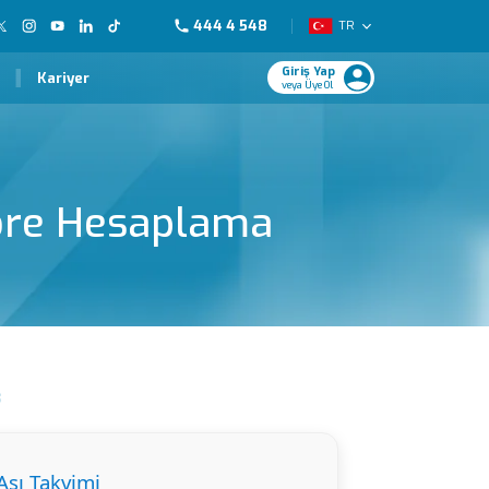
444 4 548
TR
Giriş Yap
Kariyer
veya Üye Ol
öre Hesaplama
8
şı Takvimi