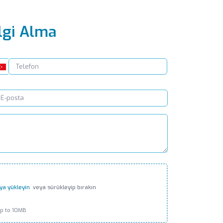
lgi Alma
ya yükleyin
veya sürükleyip bırakın
up to 10MB