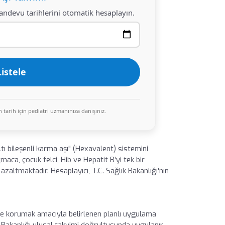
ndevu tarihlerini otomatik hesaplayın.
istele
n tarih için pediatri uzmanınıza danışınız.
ltı bileşenli karma aşı" (Hexavalent) sistemini
maca, çocuk felci, Hib ve Hepatit B'yi tek bir
 azaltmaktadır. Hesaplayıcı, T.C. Sağlık Bakanlığı'nın
mde korumak amacıyla belirlenen planlı uygulama
k Bakanlığı ulusal takvimi doğrultusunda uygulanır.