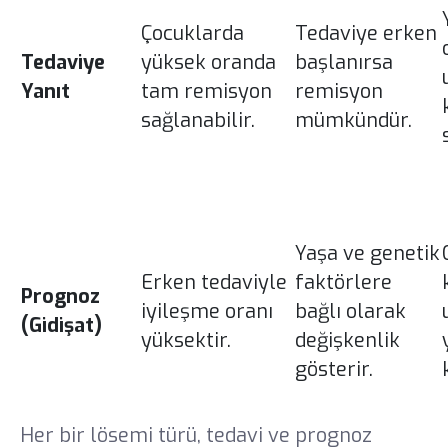
Çocuklarda
Tedaviye erken
Tedaviye
yüksek oranda
başlanırsa
Yanıt
tam remisyon
remisyon
sağlanabilir.
mümkündür.
Yaşa ve genetik
Erken tedaviyle
faktörlere
Prognoz
iyileşme oranı
bağlı olarak
(Gidişat)
yüksektir.
değişkenlik
gösterir.
Her bir lösemi türü, tedavi ve prognoz