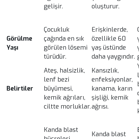
gelişir.
oluşturur.
Çocukluk
Erişkinlerde,
Görülme
çağında en sık
özellikle 60
Yaşı
görülen lösemi
yaş üstünde
türüdür.
daha yaygındır.
Ateş, halsizlik,
Kansızlık,
lenf bezi
enfeksiyonlar,
Belirtiler
büyümesi,
kanama, karın
kemik ağrıları,
şişliği, kemik
ciltte morluklar.
ağrısı.
Kanda blast
Kanda blast
hücreleri