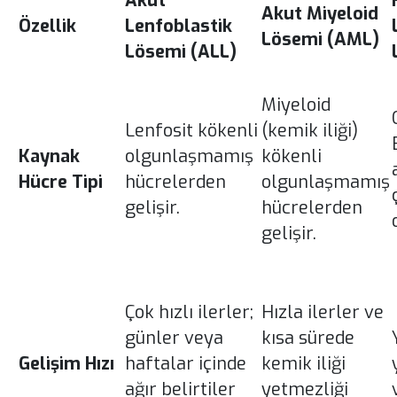
Akut
Akut Miyeloid
Özellik
Lenfoblastik
Lösemi (AML)
Lösemi (ALL)
Miyeloid
Lenfosit kökenli
(kemik iliği)
Kaynak
olgunlaşmamış
kökenli
Hücre Tipi
hücrelerden
olgunlaşmamış
gelişir.
hücrelerden
gelişir.
Çok hızlı ilerler;
Hızla ilerler ve
günler veya
kısa sürede
Gelişim Hızı
haftalar içinde
kemik iliği
ağır belirtiler
yetmezliği