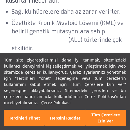
kusurları hedef alır.
Sağlıklı hücrelere daha az zarar verirler.
Özellikle Kronik Myeloid Lösemi (KML) ve
belirli genetik mutasyonlara sahip
Akut
Lenfoblastik Lösemi
(ALL) türlerinde çok
etkilidir.
Tüm site ziyaretçilerimizi daha iyi tanımak, sitemizdeki
Lösemi Tedavisinde İmmünoterapi
kullanıcı deneyimini kişiselleştirmek ve iyileştirmek için web
sitemizde çerezler kullanıyoruz. Çerez ayarlarınızı yönetmek
Vücudun kendi bağışıklık sistemini kanserle
için “Tercihleri Yönet” seçeneğine veya tüm çerezlerin
savaşması için kullanan bir yöntemdir.
kullanımını kabul etmek için “Tüm Çerezlere İzin Ver”
seçeneğine tıklayabilirsiniz. Sitemizdeki çerezleri ve bu
Monoklonal Antikorlar: Bağışıklık
çerezleri hangi amaçla kullandığımızı Çerez Politikası’ndan
sisteminin kanserli hücreyi bulup yok
inceleyebilirsiniz.
Çerez Politikası
etmesine yardımcı olur.
Tüm Çerezlere
E-Randevu
Bizi Arayın
Tercihleri Yönet
Hepsini Reddet
İzin Ver
CAR-T Hücre Tedavisi: Hastanın kendi T-