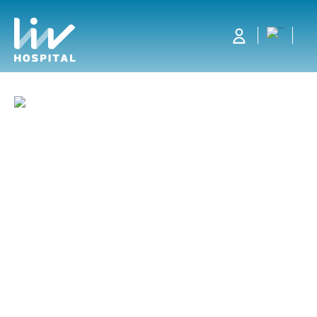
Hastalıklar ve Tedavileri
Lösemi (Kan Kanseri)
Lösemi (Kan Kanseri)
Nedir? Belirtileri ve
Tedavisi
Lösemi: Kemik iliğinde aşırı miktarda anormal kan hücresi
üretimi ile karakterize bir kan kanseri türüdür.