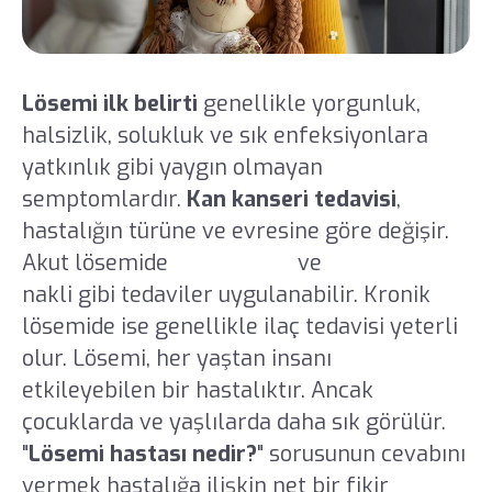
Lösemi ilk belirti
genellikle yorgunluk,
halsizlik, solukluk ve sık enfeksiyonlara
yatkınlık gibi yaygın olmayan
semptomlardır.
Kan kanseri tedavisi
,
hastalığın türüne ve evresine göre değişir.
Akut lösemide
kemoterapi
ve
kök hücre
nakli gibi tedaviler uygulanabilir. Kronik
lösemide ise genellikle ilaç tedavisi yeterli
olur. Lösemi, her yaştan insanı
etkileyebilen bir hastalıktır. Ancak
çocuklarda ve yaşlılarda daha sık görülür.
"
Lösemi hastası nedir?
" sorusunun cevabını
vermek hastalığa ilişkin net bir fikir