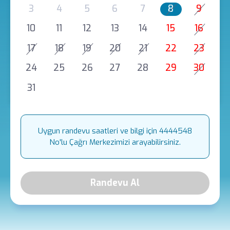
3
4
5
6
7
8
9
10
11
12
13
14
15
16
17
18
19
20
21
22
23
24
25
26
27
28
29
30
31
Uygun randevu saatleri ve bilgi için 4444548
No'lu Çağrı Merkezimizi arayabilirsiniz.
Randevu Al