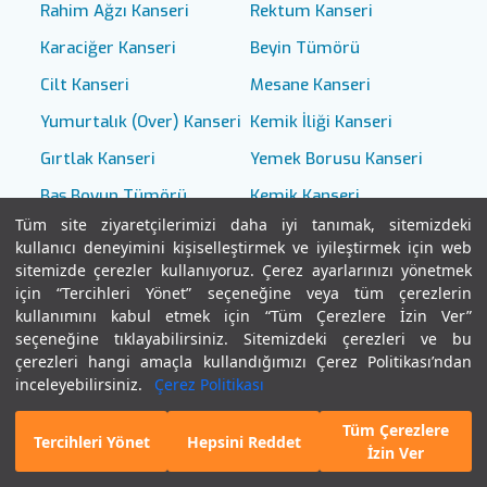
Rahim Ağzı Kanseri
Rektum Kanseri
Karaciğer Kanseri
Beyin Tümörü
Cilt Kanseri
Mesane Kanseri
Yumurtalık (Over) Kanseri
Kemik İliği Kanseri
Gırtlak Kanseri
Yemek Borusu Kanseri
Baş Boyun Tümörü
Kemik Kanseri
Tüm site ziyaretçilerimizi daha iyi tanımak, sitemizdeki
Yumuşak Doku Kanseri
Testis Kanseri
kullanıcı deneyimini kişiselleştirmek ve iyileştirmek için web
sitemizde çerezler kullanıyoruz. Çerez ayarlarınızı yönetmek
için “Tercihleri Yönet” seçeneğine veya tüm çerezlerin
kullanımını kabul etmek için “Tüm Çerezlere İzin Ver”
seçeneğine tıklayabilirsiniz. Sitemizdeki çerezleri ve bu
çerezleri hangi amaçla kullandığımızı Çerez Politikası’ndan
Testler ve Hesaplamalar
inceleyebilirsiniz.
Çerez Politikası
Tüm Çerezlere
Vitamin Eksikliği Testi
HIV Risk Testi
E-Randevu
Hekim Bul
Tercihleri Yönet
Hepsini Reddet
İzin Ver
Bağırsak Mikrobiyota Testi
Anksiyete Bozukluğu