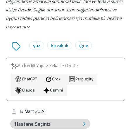
bilgilendirme amacıyla sunulmaktadır. Tanı ve tedavi süreci
kaçınmak, alkol tüketmemek ve kanama
kişiye özeldir. Sağlık durumunuzun değerlendirilmesi ve
riskini artıracak ilaç kullanımından
uygun tedavi planının belirlenmesi için mutlaka bir hekime
kaçınmak tavsiye edilir.
başvurunuz.
yüz
kırışıklık
iğne
Bu İçeriği Yapay Zeka İle Özetle
ChatGPT
Grok
Perplexity
Claude
Gemini
19 Mart 2024