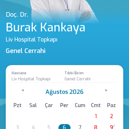
Doç. Dr.
Burak Kankaya
Liv Hospital Topkapı
Genel Cerrahi
Hastane
Tıbbi Birim
Liv Hospital Topkapı
Genel Cerrahi
<
>
Ağustos 2026
Pzt
Sal
Çar
Per
Cum
Cmt
Paz
1
2
3
4
5
6
7
8
9