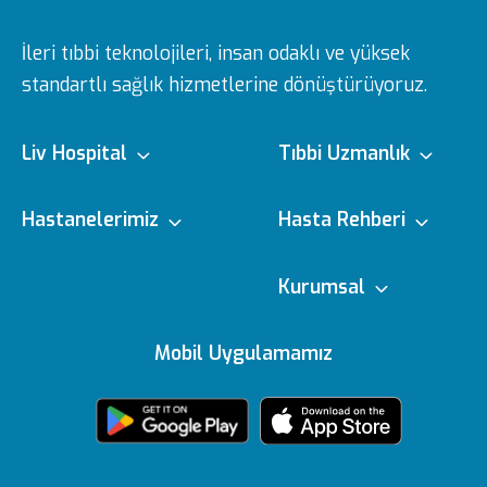
İleri tıbbi teknolojileri, insan odaklı ve yüksek
standartlı sağlık hizmetlerine dönüştürüyoruz.
Liv Hospital
Tıbbi Uzmanlık
Hakkımızda
Tıbbi Branşlar
Hastanelerimiz
Hasta Rehberi
Ulus
e-Randevu
Kurumsal
Misyon & Vizyon
Doktorlarımız
Editoryal Politika
Mobil Uygulamamız
Vadistanbul
e-Sonuc
Yönetim Kurulu
Sağlık Köşesi
içerik Güncelleme
Topkapı
Sizi Dinliyoruz
Ödüllerimiz
Medikal teknolojiler