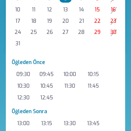
10
11
12
13
14
15
16
17
18
19
20
21
22
23
24
25
26
27
28
29
30
31
Öğleden Önce
09:30
09:45
10:00
10:15
10:30
10:45
11:30
11:45
12:30
12:45
Öğleden Sonra
13:00
13:15
13:30
13:45