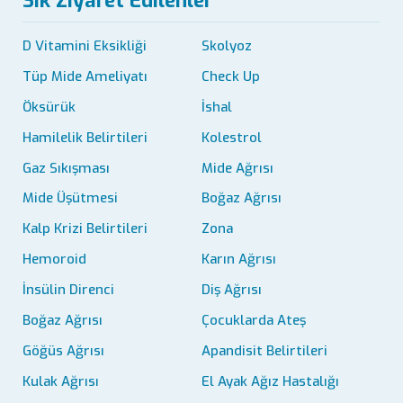
Sık Ziyaret Edilenler
D Vitamini Eksikliği
Skolyoz
Tüp Mide Ameliyatı
Check Up
Öksürük
İshal
Hamilelik Belirtileri
Kolestrol
Gaz Sıkışması
Mide Ağrısı
Mide Üşütmesi
Boğaz Ağrısı
Kalp Krizi Belirtileri
Zona
Hemoroid
Karın Ağrısı
İnsülin Direnci
Diş Ağrısı
Boğaz Ağrısı
Çocuklarda Ateş
Göğüs Ağrısı
Apandisit Belirtileri
Kulak Ağrısı
El Ayak Ağız Hastalığı