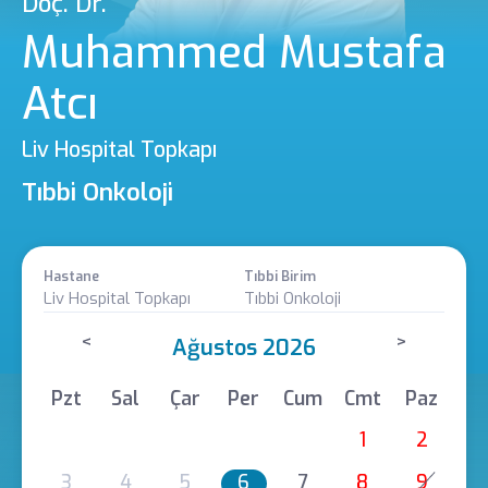
Doç. Dr.
Muhammed Mustafa
Atcı
Liv Hospital Topkapı
Tıbbi Onkoloji
Hastane
Tıbbi Birim
Liv Hospital Topkapı
Tıbbi Onkoloji
<
>
Ağustos 2026
Pzt
Sal
Çar
Per
Cum
Cmt
Paz
1
2
3
4
5
6
7
8
9