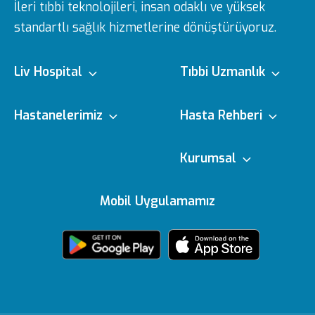
İleri tıbbi teknolojileri, insan odaklı ve yüksek
standartlı sağlık hizmetlerine dönüştürüyoruz.
Liv Hospital
Tıbbi Uzmanlık
Hakkımızda
Tıbbi Branşlar
Hastanelerimiz
Hasta Rehberi
Ulus
e-Randevu
Kurumsal
Misyon & Vizyon
Doktorlarımız
Editoryal Politika
Mobil Uygulamamız
Vadistanbul
e-Sonuc
Yönetim Kurulu
Sağlık Köşesi
içerik Güncelleme
Topkapı
Sizi Dinliyoruz
Ödüllerimiz
Medikal teknolojiler
KVKK Metni
Ankara
Evde Bakım