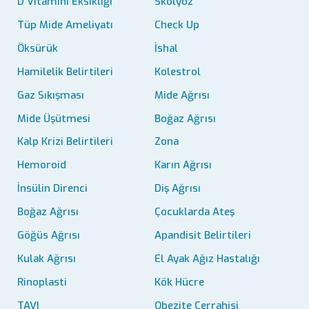
D Vitamini Eksikliği
Skolyoz
Tüp Mide Ameliyatı
Check Up
Öksürük
İshal
Hamilelik Belirtileri
Kolestrol
Gaz Sıkışması
Mide Ağrısı
Mide Üşütmesi
Boğaz Ağrısı
Kalp Krizi Belirtileri
Zona
Hemoroid
Karın Ağrısı
İnsülin Direnci
Diş Ağrısı
Boğaz Ağrısı
Çocuklarda Ateş
Göğüs Ağrısı
Apandisit Belirtileri
Kulak Ağrısı
El Ayak Ağız Hastalığı
Rinoplasti
Kök Hücre
TAVI
Obezite Cerrahisi