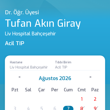
Dr. Öğr. Üyesi
Tufan Akın Giray
Liv Hospital Bahçeşehir
Acil TIP
Hastane
Tıbbi Birim
Liv Hospital Bahçeşehir
Acil TIP
<
>
Ağustos 2026
Pzt
Sal
Çar
Per
Cum
Cmt
Paz
1
2
3
4
5
6
7
8
9