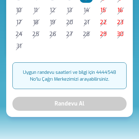
10
11
12
13
14
15
16
17
18
19
20
21
22
23
24
25
26
27
28
29
30
31
Uygun randevu saatleri ve bilgi için 4444548
No'lu Çağrı Merkezimizi arayabilirsiniz.
Randevu Al