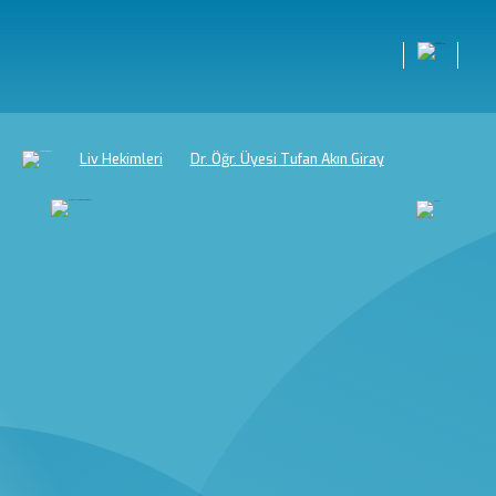
Liv Hekimleri
Dr. Öğr. Üyesi Tufan Akın Giray