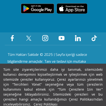
Ödüllerimiz
Medikal teknolojiler
Topkapı
Sizi Dinliyoruz
içerik Güncelleme
Sağlık Turizmi Yetki
Öne Çıkan Hizmetler
Ankara
Evde Bakım
KVKK Metni
Belgesi
Hizmetleri
Hastalıklar ve
Gaziantep
Yasal Uyarı
Sertifika & Akreditasyon
Tedavileri
Nöbetçi Eczane
Tüm Hastanelerimiz
Anlaşmalı Kurumlar
Haberler ve Etkinlikler
Gebelik Okulu
Tüm Hakları Saklıdır © 2025 | Sayfa içeriği sadece
Kariyer
bilgilendirme amaçlıdır. Tanı ve tedavi için mutlaka
doktorunuza başvurunuz.
Tüm site ziyaretçilerimizi daha iyi tanımak, sitemizdeki
kullanıcı deneyimini kişiselleştirmek ve iyileştirmek için web
İletişim
sitemizde çerezler kullanıyoruz. Çerez ayarlarınızı yönetmek
Son Güncellenme Tarihi : 09.08.2026 12:22:50
için “Tercihleri Yönet” seçeneğine veya tüm çerezlerin
kullanımını kabul etmek için “Tüm Çerezlere İzin Ver”
seçeneğine tıklayabilirsiniz. Sitemizdeki çerezleri ve bu
çerezleri hangi amaçla kullandığımızı Çerez Politikası’ndan
inceleyebilirsiniz.
Çerez Politikası