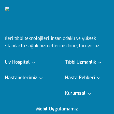
İleri tıbbi teknolojileri, insan odaklı ve yüksek
standartlı sağlık hizmetlerine dönüştürüyoruz.
Liv Hospital
Tıbbi Uzmanlık
Hakkımızda
Tıbbi Branşlar
Hastanelerimiz
Hasta Rehberi
Misyon & Vizyon
Doktorlarımız
Ulus
e-Randevu
Kurumsal
Yönetim Kurulu
Sağlık Köşesi
Vadistanbul
e-Sonuc
Editoryal Politika
Mobil Uygulamamız