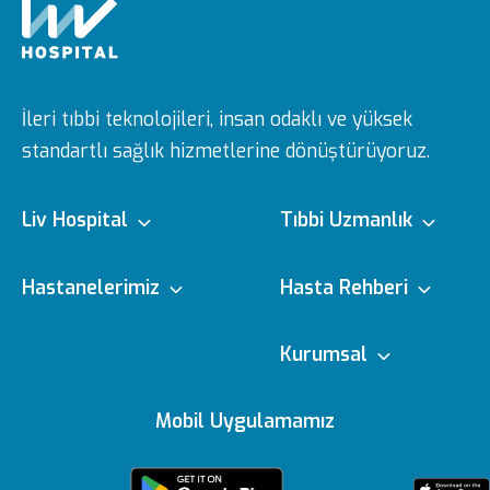
İleri tıbbi teknolojileri, insan odaklı ve yüksek
standartlı sağlık hizmetlerine dönüştürüyoruz.
Liv Hospital
Tıbbi Uzmanlık
Hakkımızda
Tıbbi Branşlar
Hastanelerimiz
Hasta Rehberi
Ulus
e-Randevu
Kurumsal
Misyon & Vizyon
Doktorlarımız
Editoryal Politika
Mobil Uygulamamız
Vadistanbul
e-Sonuc
Yönetim Kurulu
Sağlık Köşesi