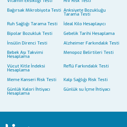
Vitamin Eksikliği Testi
HIV Risk Testi
Bağırsak Mikrobiyota Testi
Anksiyete Bozukluğu
Tarama Testi
Ruh Sağlığı Tarama Testi
İdeal Kilo Hesaplayıcı
Bipolar Bozukluk Testi
Gebelik Tarihi Hesaplama
İnsülin Direnci Testi
Alzheimer Farkındalık Testi
Bebek Aşı Takvimi
Menopoz Belirtileri Testi
Hesaplama
Vücut Kitle İndeksi
Reflü Farkındalık Testi
Hesaplama
Meme Kanseri Risk Testi
Kalp Sağlığı Risk Testi
Günlük Kalori İhtiyacı
Günlük su İçme İhtiyacı
Hesaplama