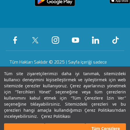
içerik Güncelleme
Topkapı
Sizi Dinliyoruz
Ödüllerimiz
Medikal teknolojiler
KVKK Metni
Evde Bakım
Ankara
Sağlık Turizmi Yetki
Öne Çıkan Hizmetler
Hizmetleri
Belgesi
Yasal Uyarı
Gaziantep
Hastalıklar ve
Nöbetçi Eczane
Sertifika & Akreditasyon
Tedavileri
Tüm Hakları Saklıdır © 2025 | Sayfa içeriği sadece
Anlaşmalı Kurumlar
Tüm Hastanelerimiz
bilgilendirme amaçlıdır. Tanı ve tedavi için mutlaka
Tüm site ziyaretçilerimizi daha iyi tanımak, sitemizdeki
Gebelik Okulu
Haberler ve Etkinlikler
doktorunuza başvurunuz.
kullanıcı deneyimini kişiselleştirmek ve iyileştirmek için web
Kariyer
sitemizde çerezler kullanıyoruz. Çerez ayarlarınızı yönetmek
için “Tercihleri Yönet” seçeneğine veya tüm çerezlerin
Son Güncellenme Tarihi : 08.08.2026 16:52:49
kullanımını kabul etmek için “Tüm Çerezlere İzin Ver”
seçeneğine tıklayabilirsiniz. Sitemizdeki çerezleri ve bu
İletişim
çerezleri hangi amaçla kullandığımızı Çerez Politikası’ndan
inceleyebilirsiniz.
Çerez Politikası
Tüm Çerezlere