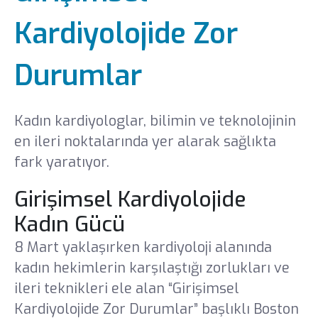
Yönetim Kurulu
Kardiyolojide Zor
Gebelik Okulu
Durumlar
Yayınlar
Kadın kardiyologlar, bilimin ve teknolojinin
Ödüllerimiz
en ileri noktalarında yer alarak sağlıkta
fark yaratıyor.
İnsan Kaynakları
Girişimsel Kardiyolojide
Haberler ve Etkinlikler
Kadın Gücü
8 Mart yaklaşırken kardiyoloji alanında
Medya
kadın hekimlerin karşılaştığı zorlukları ve
ileri teknikleri ele alan “Girişimsel
Sponsorluklar
Basında Biz
Kardiyolojide Zor Durumlar” başlıklı Boston