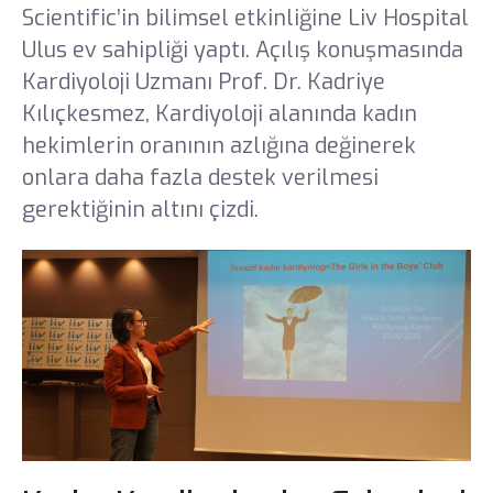
Scientific’in bilimsel etkinliğine Liv Hospital
Sağlık Turizmi Yetki Belgesi
Sanal Tur
Ulus ev sahipliği yaptı. Açılış konuşmasında
Tanıtım Filmleri
Kardiyoloji Uzmanı Prof. Dr. Kadriye
Kılıçkesmez, Kardiyoloji alanında kadın
Kataloglar
hekimlerin oranının azlığına değinerek
onlara daha fazla destek verilmesi
E-Dergi
gerektiğinin altını çizdi.
Galeri