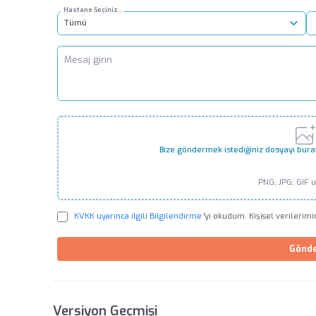
Hastane Seçiniz..
Tümü
Bize göndermek istediğiniz dosyayı bura
PNG, JPG, GIF 
KVKK uyarınca ilgili Bilgilendirme
'yi okudum. Kişisel verilerim
Gönd
Versiyon Geçmişi