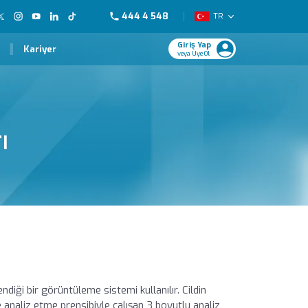
444 4 548
TR
Giriş Yap
Kariyer
veya Üye Ol
ı
endiği bir görüntüleme sistemi kullanılır. Cildin
naliz etme prensibiyle çalışan 3 boyutlu analiz