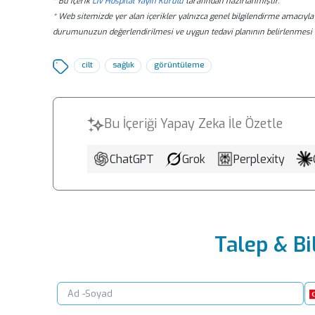
* Bu içerik
Liv Hospital Yayın Kurulu
tarafından hazırlanmıştır.
* Web sitemizde yer alan içerikler yalnızca genel bilgilendirme amacıyla 
durumunuzun değerlendirilmesi ve uygun tedavi planının belirlenmesi 
cilt
sağlık
görüntüleme
Bu İçeriği Yapay Zeka İle Özetle
ChatGPT
Grok
Perplexity
Talep & Bi