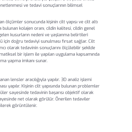
denetlenmesi ve tedavi sonuçlarının bilimsel
n ölçümler sonucunda kişinin cilt yapısı ve cilt altı
a bulunan kolajen oranı, cildin kalitesi, cildin genel
 gelen kusurların nedeni ve yaşlanma belirtileri
 için doğru tedaviyi sunulması fırsat sağlar. Cilt
ı olarak tedavinin sonuçlarını ölçülebilir şekilde
atiksel bir işlem ile yapılan uygulama kapsamında
ırma yapma imkanı sunar.
anan lensler aracılığıyla yapılır. 3D analiz işlemi
sı yapılır. Kişinin cilt yapısında bulunan problemler
tüler sayesinde tedavinin başarısı objektif olarak
ayesinde net olarak görülür. Önerilen tedaviler
ilerek görüntülenir.