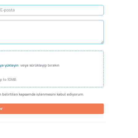
ya yükleyin
veya sürükleyip bırakın
up to 10MB
in belirtilen kapsamda işlenmesini kabul ediyorum.
er