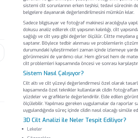
sistemi cilt sorunlarının erken teşhisi, tedavi sürecinin 
belgelere dayanarak değerlendirilmesini mümkün kılar.
Sadece bilgisayar ve fotoğraf makinesi aracılığıyla yapıla
dokusu analiz edilerek cilt yapısının kalınlığı, cilt yapısınd
sağlığı ve cilt yaşı gibi değerler ölçülür. Ciltte meydana
saptanır. Böylece tedbir alınması ve problemlerin çözümü
durumundaki iyileştirmeleri zaman içinde izlemeye yardımc
görünmesini de yardımcı olur. Hem görsel hem de matem
cilt problemleri kapsamında öncesi ve sonrası karşılaşt
Sistem Nasıl Çalışıyor?
Cilt altı ve cilt yüzeyi değerlendirmesi özel olarak tasarl
kapsamında özel teknikler kullanılarak cildin fotoğraflama
yüzdeler ve grafiklerle değerlendirilir. Elde edilen görün
ölçülebilir. Yapılması gereken uygulamalar da raporlar s
uygulandığında süreç içinde cildin nasıl olacağı simüle ed
3D Cilt Analizi ile Neler Tespit Ediliyor?
Lekeler