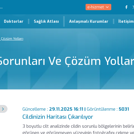
e-hizmet
Doktorlar
Sağlık Atlası
Anlaşmalı Kurumlar
İletişim
 Çözüm Yolları
Sorunları Ve Çözüm Yollar
Güncelleme :
29.11.2025 16:11 |
Görüntülenme :
5031
Cildinizin Haritası Çıkarılıyor
3 boyutlu cilt analizinde cildin sorunlu bölgelerinin belirl
görünen ve görünmeyen yüzeyinin fotoğrafını çekme ve a