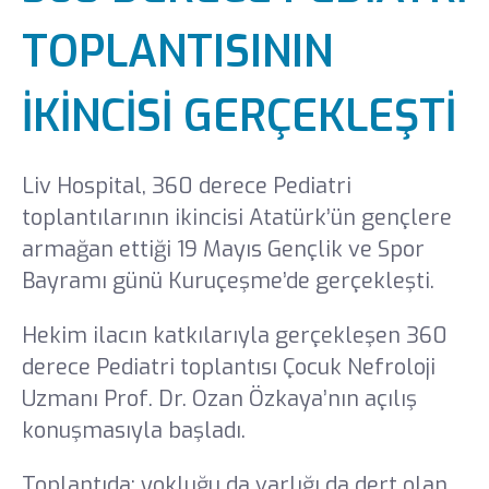
Yönetim Kurulu
TOPLANTISININ
Gebelik Okulu
İKİNCİSİ GERÇEKLEŞTİ
Yayınlar
Liv Hospital, 360 derece Pediatri
Ödüllerimiz
toplantılarının ikincisi Atatürk’ün gençlere
armağan ettiği 19 Mayıs Gençlik ve Spor
İnsan Kaynakları
Bayramı günü Kuruçeşme’de gerçekleşti.
Haberler ve Etkinlikler
Hekim ilacın katkılarıyla gerçekleşen 360
derece Pediatri toplantısı Çocuk Nefroloji
Medya
Uzmanı Prof. Dr. Ozan Özkaya’nın açılış
konuşmasıyla başladı.
Sponsorluklar
Basında Biz
Toplantıda; yokluğu da varlığı da dert olan