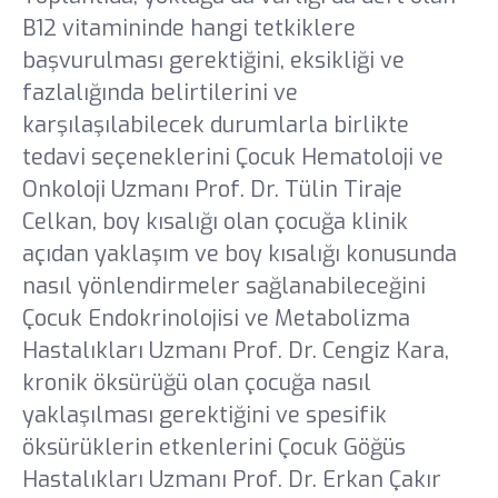
Sağlık Turizmi Yetki Belgesi
Sanal Tur
B12 vitamininde hangi tetkiklere
başvurulması gerektiğini, eksikliği ve
Tanıtım Filmleri
fazlalığında belirtilerini ve
karşılaşılabilecek durumlarla birlikte
Kataloglar
tedavi seçeneklerini Çocuk Hematoloji ve
Onkoloji Uzmanı Prof. Dr. Tülin Tiraje
E-Dergi
Celkan, boy kısalığı olan çocuğa klinik
açıdan yaklaşım ve boy kısalığı konusunda
Galeri
nasıl yönlendirmeler sağlanabileceğini
Çocuk Endokrinolojisi ve Metabolizma
Hastalıkları Uzmanı Prof. Dr. Cengiz Kara,
kronik öksürüğü olan çocuğa nasıl
yaklaşılması gerektiğini ve spesifik
öksürüklerin etkenlerini Çocuk Göğüs
Hastalıkları Uzmanı Prof. Dr. Erkan Çakır