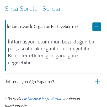
Sıkça Sorulan Sorular
İnflamasyon İç Organları Etkileyebilir mi?
İnflamasyon, otoimmün bozukluğun bir
parçası olarak organları etkileyebilir.
Belirtiler etkilediği organa göre
değişebilir.
İnflamasyon Ağrı Yapar mı?
Akut inflamasyon, kişilerde değişen türde
* Bu içerik
Liv Hospital Yayın Kurulu
tarafından
ve şiddetli ağrıya neden olabilir. Ağrı
hazırlanmıştır.
sürekli, sabit, zonklayıcı, şekilde olabilir.