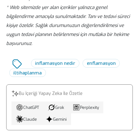
* Web sitemizde yer alan içerikler yalnızca genel
Ağrı, sıvı birikmesinin şişmeye yol açması
bilgilendirme amacıyla sunulmaktadır. Tanı ve tedavi süreci
ve şişmiş dokuların hassas sinir uçlarına
kişiye özeldir. Sağlık durumunuzun değerlendirilmesi ve
baskı yapmasıyla meydana gelir.
uygun tedavi planının belirlenmesi için mutlaka bir hekime
başvurunuz.
inflamasyon nedir
enflamasyon
iltihaplanma
Bu İçeriği Yapay Zeka İle Özetle
ChatGPT
Grok
Perplexity
Claude
Gemini