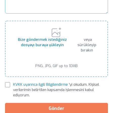
LIV HOSPITAL GAZIANTEP
Uzm. Dr. Mustafa Çevik
İç Hastalıkları
Bize göndermek istediğiniz
veya
dosyayı buraya yükleyin
sürükleyip
bırakın
PNG, JPG, GIF up to 10MB
KVKK uyarınca ilgili Bilgilendirme
'yi okudum. Kişisel
verilerimin belirtilen kapsamda işlenmesini kabul
ediyorum.
Gönder