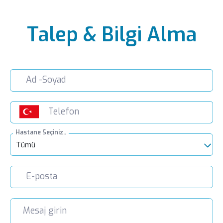
Prof. Dr. Birkan İlhan
İç Hastalıkları
Talep & Bilgi Alma
LIV HOSPITAL VADISTANBUL
Uzm. Dr. Serdar Kızılkaya
İç Hastalıkları
LIV HOSPITAL BAHÇEŞEHIR
Uzm. Dr. Abdulvahap Doğan
İç Hastalıkları
Hastane Seçiniz..
LIV HOSPITAL ANKARA
Tümü
Prof. Dr. Mehmet Tahir Ünal
İç Hastalıkları
LIV HOSPITAL GAZIANTEP
Uzm. Dr. Demet Fırat Kaya
İç Hastalıkları