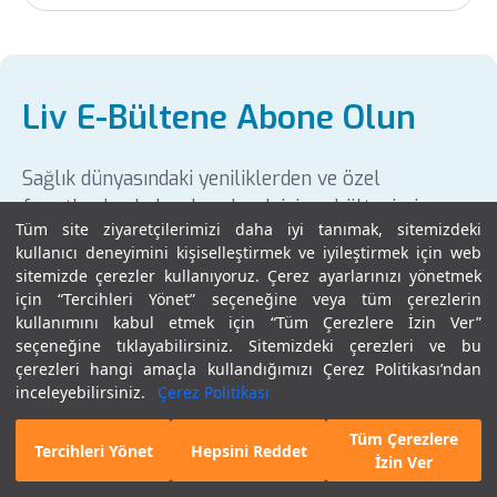
Liv E-Bültene Abone Olun
Sağlık dünyasındaki yeniliklerden ve özel
fırsatlardan haberdar olmak için e-bültenimize
Tüm site ziyaretçilerimizi daha iyi tanımak, sitemizdeki
kaydolun!
kullanıcı deneyimini kişiselleştirmek ve iyileştirmek için web
sitemizde çerezler kullanıyoruz. Çerez ayarlarınızı yönetmek
için “Tercihleri Yönet” seçeneğine veya tüm çerezlerin
kullanımını kabul etmek için “Tüm Çerezlere İzin Ver”
E-Bültene Abone Ol.
seçeneğine tıklayabilirsiniz. Sitemizdeki çerezleri ve bu
çerezleri hangi amaçla kullandığımızı Çerez Politikası’ndan
inceleyebilirsiniz.
Çerez Politikası
Tüm Çerezlere
E-Randevu
Hekim Bul
Tercihleri Yönet
Hepsini Reddet
İzin Ver