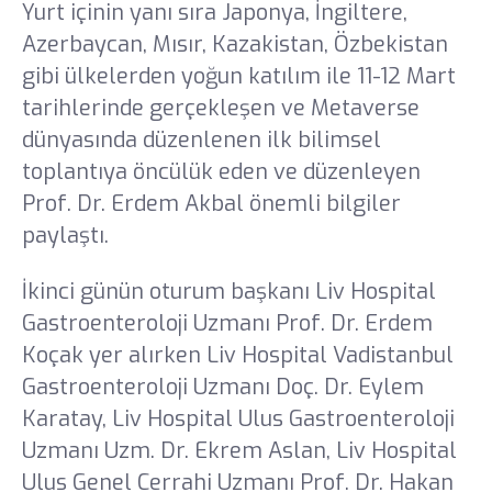
Yurt içinin yanı sıra Japonya, İngiltere,
Sağlık Turizmi Yetki Belgesi
Sanal Tur
Azerbaycan, Mısır, Kazakistan, Özbekistan
gibi ülkelerden yoğun katılım ile 11-12 Mart
Tanıtım Filmleri
tarihlerinde gerçekleşen ve Metaverse
dünyasında düzenlenen ilk bilimsel
Kataloglar
toplantıya öncülük eden ve düzenleyen
E-Dergi
Prof. Dr. Erdem Akbal önemli bilgiler
paylaştı.
Galeri
İkinci günün oturum başkanı Liv Hospital
Gastroenteroloji Uzmanı Prof. Dr. Erdem
Koçak yer alırken Liv Hospital Vadistanbul
Gastroenteroloji Uzmanı Doç. Dr. Eylem
Karatay, Liv Hospital Ulus Gastroenteroloji
Uzmanı Uzm. Dr. Ekrem Aslan, Liv Hospital
Ulus Genel Cerrahi Uzmanı Prof. Dr. Hakan