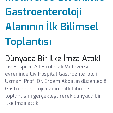
Yönetim Kurulu
Gastroenteroloji
Gebelik Okulu
Alanının İlk Bilimsel
Yayınlar
Toplantısı
Ödüllerimiz
Dünyada Bir İlke İmza Attık!
İnsan Kaynakları
Liv Hospital Ailesi olarak Metaverse
evreninde Liv Hospital Gastroenteroloji
Haberler ve Etkinlikler
Uzmanı Prof. Dr. Erdem Akbal’ın düzenlediği
Gastroenteroloji alanının ilk bilimsel
Medya
toplantısını gerçekleştirerek dünyada bir
ilke imza attık.
Sponsorluklar
Basında Biz