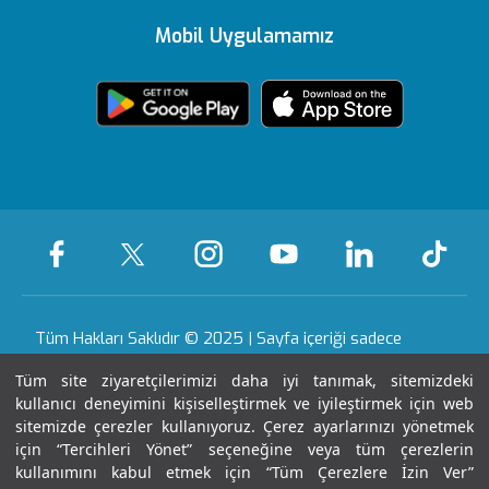
Editoryal Politika
Mobil Uygulamamız
Vadistanbul
e-Sonuc
Yönetim Kurulu
Sağlık Köşesi
içerik Güncelleme
Topkapı
Sizi Dinliyoruz
Ödüllerimiz
Medikal teknolojiler
KVKK Metni
Ankara
Evde Bakım
Sağlık Turizmi Yetki
Öne Çıkan Hizmetler
Hizmetleri
Belgesi
Yasal Uyarı
Gaziantep
Hastalıklar ve
Nöbetçi Eczane
Sertifika & Akreditasyon
Tedavileri
Tüm Hakları Saklıdır © 2025 | Sayfa içeriği sadece
Anlaşmalı Kurumlar
bilgilendirme amaçlıdır. Tanı ve tedavi için mutlaka
Tüm Hastanelerimiz
Tüm site ziyaretçilerimizi daha iyi tanımak, sitemizdeki
doktorunuza başvurunuz.
Gebelik Okulu
kullanıcı deneyimini kişiselleştirmek ve iyileştirmek için web
Haberler ve Etkinlikler
sitemizde çerezler kullanıyoruz. Çerez ayarlarınızı yönetmek
Kariyer
için “Tercihleri Yönet” seçeneğine veya tüm çerezlerin
Son Güncellenme Tarihi : 08.08.2026 21:32:23
kullanımını kabul etmek için “Tüm Çerezlere İzin Ver”