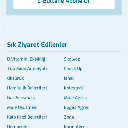
E-Bültene Abone Ol.
Sık Ziyaret Edilenler
D Vitamini Eksikliği
Skolyoz
Tüp Mide Ameliyatı
Check Up
Öksürük
İshal
Hamilelik Belirtileri
Kolestrol
Gaz Sıkışması
Mide Ağrısı
Mide Üşütmesi
Boğaz Ağrısı
Kalp Krizi Belirtileri
Zona
Hemoroid
Karın Ağrısı