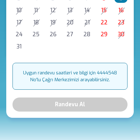
10
11
12
13
14
15
16
17
18
19
20
21
22
23
24
25
26
27
28
29
30
31
Uygun randevu saatleri ve bilgi için 4444548
No'lu Çağrı Merkezimizi arayabilirsiniz.
Randevu Al