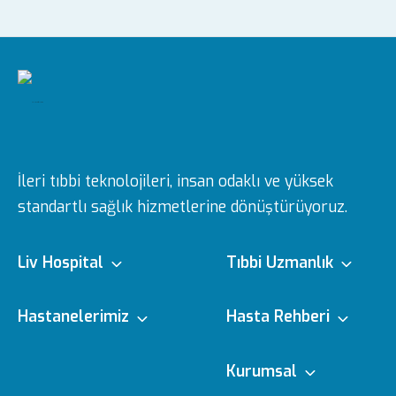
İleri tıbbi teknolojileri, insan odaklı ve yüksek
standartlı sağlık hizmetlerine dönüştürüyoruz.
Liv Hospital
Tıbbi Uzmanlık
Hakkımızda
Tıbbi Branşlar
Hastanelerimiz
Hasta Rehberi
Ulus
e-Randevu
Kurumsal
Misyon & Vizyon
Doktorlarımız