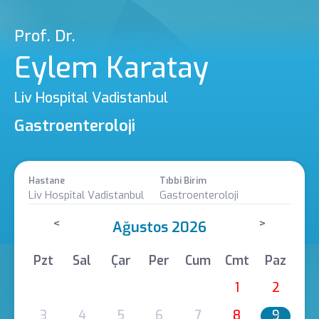
Prof. Dr.
Eylem Karatay
Liv Hospital Vadistanbul
Gastroenteroloji
Hastane
Tıbbi Birim
Liv Hospital Vadistanbul
Gastroenteroloji
<
>
Ağustos 2026
Pzt
Sal
Çar
Per
Cum
Cmt
Paz
1
2
3
4
5
6
7
8
9