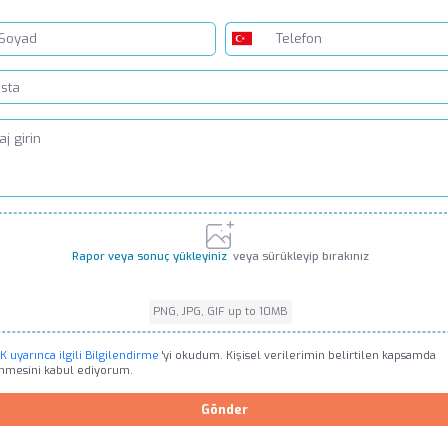
Rapor veya sonuç yükleyiniz
veya sürükleyip bırakınız
PNG, JPG, GIF up to 10MB
PNG, JPG, GIF up to 10MB
 uyarınca ilgili Bilgilendirme
'yi okudum. Kişisel verilerimin belirtilen kapsamda
enmesini kabul ediyorum.
Gönder