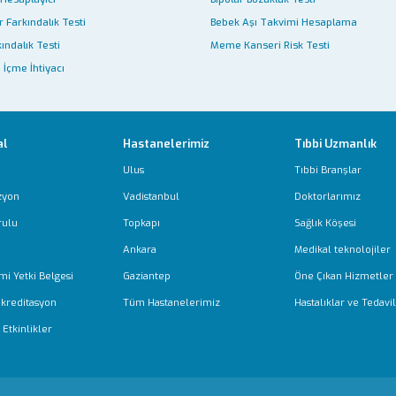
 Farkındalık Testi
Bebek Aşı Takvimi Hesaplama
ındalık Testi
Meme Kanseri Risk Testi
 İçme İhtiyacı
al
Hastanelerimiz
Tıbbi Uzmanlık
Ulus
Tıbbi Branşlar
zyon
Vadistanbul
Doktorlarımız
rulu
Topkapı
Sağlık Köşesi
Ankara
Medikal teknolojiler
mi Yetki Belgesi
Gaziantep
Öne Çıkan Hizmetler
Akreditasyon
Tüm Hastanelerimiz
Hastalıklar ve Tedavil
Etkinlikler