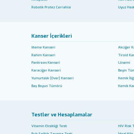
Robotik Protez Cerrahisi
Uyuz Hast
Kanser İçerikleri
Meme Kanseri
Akciğer K
Rahim Kanseri
Tiroid Ka
Pankreas Kanseri
Lösemi
Karaciğer Kanseri
Beyin Tü
Yumurtalık (Over) Kanseri
Kemik İliğ
Baş Boyun Tümörü
Kemik Ka
Testler ve Hesaplamalar
Vitamin Eksikliği Testi
HIV Risk 
Ruh Sağlığı Tarama Testi
İdeal Kilo