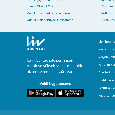
İnsülin Direnci Testi
Alzheimer
Vücut Kitle İndeksi Hesaplama
Reflü Fark
Günlük Kalori İhtiyacı Hesaplama
Günlük su
Liv Hospit
Hakkımızda
Misyon & Vi
İleri tıbbi teknolojileri, insan
Yönetim Ku
odaklı ve yüksek standartlı sağlık
hizmetlerine dönüştürüyoruz.
Ödüllerimiz
Sağlık Turiz
Mobil Uygulamamız
Sertifika & 
Haberler ve 