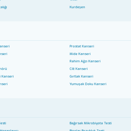
alığı
Kurdeşen
anseri
Prostat Kanseri
nseri
Mide Kanseri
Rahim Ağzı Kanseri
mörü
Cilt Kanseri
i Kanseri
Gırtlak Kanseri
nseri
Yumuşak Doku Kanseri
Testi
Bağırsak Mikrobiyota Testi
 Hesaplayıcı
Bipolar Bozukluk Testi