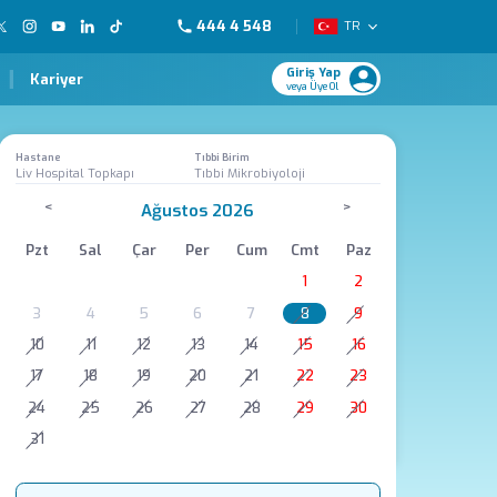
444 4 548
TR
Giriş Yap
Kariyer
veya Üye Ol
Hastane
Tıbbi Birim
Liv Hospital Topkapı
Tıbbi Mikrobiyoloji
<
>
Ağustos 2026
Pzt
Sal
Çar
Per
Cum
Cmt
Paz
1
2
3
4
5
6
7
8
9
10
11
12
13
14
15
16
17
18
19
20
21
22
23
24
25
26
27
28
29
30
31