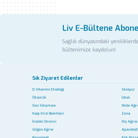
Liv E-Bültene Abon
Sağlık dünyasındaki yeniliklerd
bültenimize kaydolun!
Sık Ziyaret Edilenler
D Vitamini Eksikliği
Skolyoz
Öksürük
İshal
Gaz Sıkışması
Mide Ağrı
Kalp Krizi Belirtileri
Zona
İnsülin Direnci
Diş Ağrısı
Göğüs Ağrısı
Apandisit 
Rinoplasti
Kök Hücr