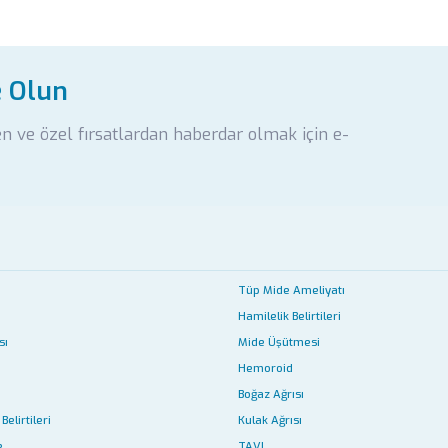
e Olun
en ve özel fırsatlardan haberdar olmak için e-
Tüp Mide Ameliyatı
Hamilelik Belirtileri
sı
Mide Üşütmesi
Hemoroid
Boğaz Ağrısı
Belirtileri
Kulak Ağrısı
e
TAVI