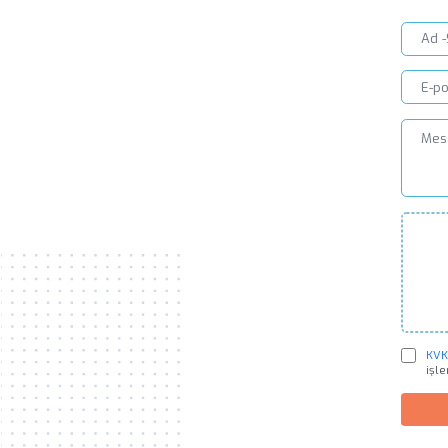
KVKK
işl