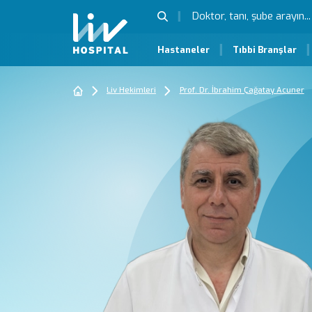
Hastaneler
Tıbbi Branşlar
Liv Hekimleri
Prof. Dr. İbrahim Çağatay Acuner