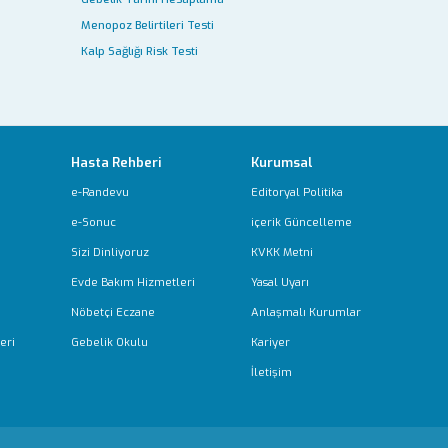
Menopoz Belirtileri Testi
Kalp Sağlığı Risk Testi
Hasta Rehberi
Kurumsal
e-Randevu
Editoryal Politika
e-Sonuc
içerik Güncelleme
Sizi Dinliyoruz
KVKK Metni
Evde Bakım Hizmetleri
Yasal Uyarı
Nöbetçi Eczane
Anlaşmalı Kurumlar
eri
Gebelik Okulu
Kariyer
İletişim