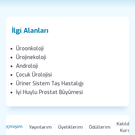
İlgi Alanları
Üroonkoloji
Ürojinekoloji
Androloji
Çocuk Ürolojisi
Üriner Sistem Taş Hastalığı
İyi Huylu Prostat Büyümesi
Katıldığ
zgeçmişim
Yayınlarım
Üyeliklerim
Ödüllerim
Kursla