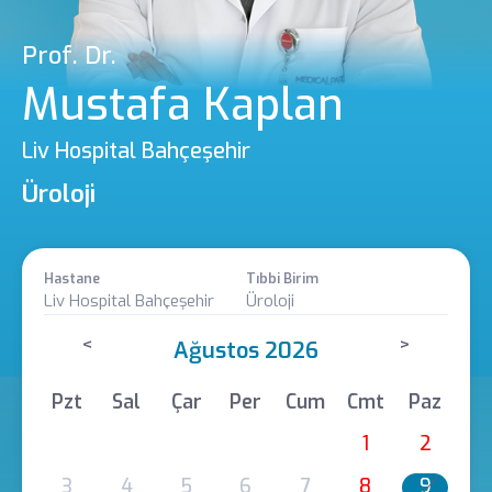
Prof. Dr.
Mustafa Kaplan
Liv Hospital Bahçeşehir
Üroloji
Hastane
Tıbbi Birim
Liv Hospital Bahçeşehir
Üroloji
<
>
Ağustos 2026
Pzt
Sal
Çar
Per
Cum
Cmt
Paz
1
2
3
4
5
6
7
8
9