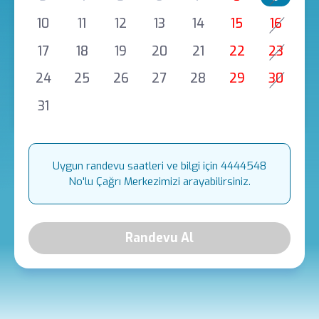
10
11
12
13
14
15
16
17
18
19
20
21
22
23
24
25
26
27
28
29
30
31
Uygun randevu saatleri ve bilgi için 4444548
No'lu Çağrı Merkezimizi arayabilirsiniz.
Randevu Al