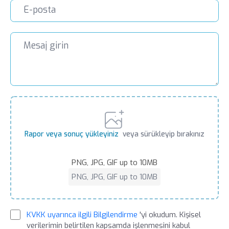
Üniversitesi Sağlık Hizmetleri MYO
Doçent
2023-2025 İstanbul Rumeli
Üniversitesi Sağlık Bilimleri Fakültesi
Profesör
2024-2026 Çorlu Özel Vega Hastanesi
Profesör
2026 Medical Park TEM
Rapor veya sonuç yükleyiniz
veya sürükleyip bırakınız
PNG, JPG, GIF up to 10MB
PNG, JPG, GIF up to 10MB
KVKK uyarınca ilgili Bilgilendirme
'yi okudum. Kişisel
verilerimin belirtilen kapsamda işlenmesini kabul