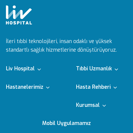
İleri tıbbi teknolojileri, insan odaklı ve yüksek
standartlı sağlık hizmetlerine dönüştürüyoruz.
Liv Hospital
Tıbbi Uzmanlık
Hakkımızda
Tıbbi Branşlar
Hastanelerimiz
Hasta Rehberi
Ulus
e-Randevu
Kurumsal
Misyon & Vizyon
Doktorlarımız
Editoryal Politika
Mobil Uygulamamız
Vadistanbul
e-Sonuc
Yönetim Kurulu
Sağlık Köşesi