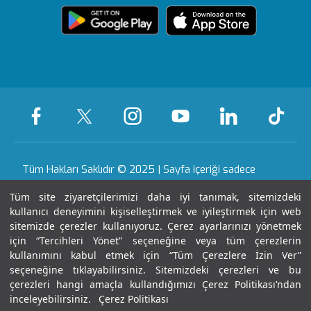
içerik Güncelleme
Topkapı
Sizi Dinliyoruz
Ödüllerimiz
Medikal teknolojiler
KVKK Metni
Ankara
Evde Bakım
Sağlık Turizmi Yetki
Öne Çıkan Hizmetler
Hizmetleri
Belgesi
Yasal Uyarı
Gaziantep
Hastalıklar ve
Nöbetçi Eczane
Sertifika & Akreditasyon
Tedavileri
Tüm Hakları Saklıdır © 2025 | Sayfa içeriği sadece
Anlaşmalı Kurumlar
bilgilendirme amaçlıdır. Tanı ve tedavi için mutlaka
Tüm Hastanelerimiz
Tüm site ziyaretçilerimizi daha iyi tanımak, sitemizdeki
doktorunuza başvurunuz.
Gebelik Okulu
kullanıcı deneyimini kişiselleştirmek ve iyileştirmek için web
Haberler ve Etkinlikler
sitemizde çerezler kullanıyoruz. Çerez ayarlarınızı yönetmek
Kariyer
için “Tercihleri Yönet” seçeneğine veya tüm çerezlerin
Son Güncellenme Tarihi : 08.08.2026 21:14:04
kullanımını kabul etmek için “Tüm Çerezlere İzin Ver”
seçeneğine tıklayabilirsiniz. Sitemizdeki çerezleri ve bu
çerezleri hangi amaçla kullandığımızı Çerez Politikası’ndan
İletişim
inceleyebilirsiniz.
Çerez Politikası