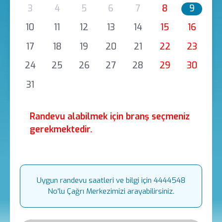
3
4
5
6
7
8
9
10
11
12
13
14
15
16
17
18
19
20
21
22
23
24
25
26
27
28
29
30
31
Randevu alabilmek için branş seçmeniz
gerekmektedir.
Uygun randevu saatleri ve bilgi için 4444548
No'lu Çağrı Merkezimizi arayabilirsiniz.