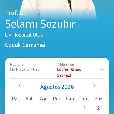
Prof. Dr.
Selami Sözübir
Liv Hospital Ulus
Çocuk Cerrahisi
Hastane
Tıbbi Birim
Liv Hospital Ulus
Lütfen Branş
Seçiniz!
<
>
Ağustos 2026
Pzt
Sal
Çar
Per
Cum
Cmt
Paz
1
2