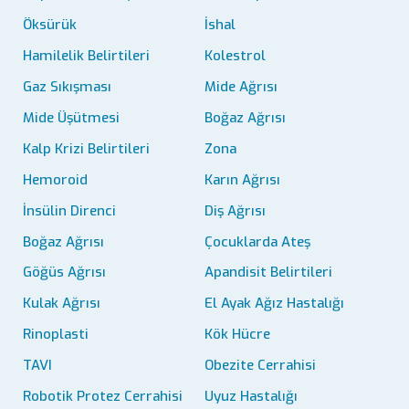
Öksürük
İshal
Hamilelik Belirtileri
Kolestrol
Gaz Sıkışması
Mide Ağrısı
Mide Üşütmesi
Boğaz Ağrısı
Kalp Krizi Belirtileri
Zona
Hemoroid
Karın Ağrısı
İnsülin Direnci
Diş Ağrısı
Boğaz Ağrısı
Çocuklarda Ateş
Göğüs Ağrısı
Apandisit Belirtileri
Kulak Ağrısı
El Ayak Ağız Hastalığı
Rinoplasti
Kök Hücre
TAVI
Obezite Cerrahisi
Robotik Protez Cerrahisi
Uyuz Hastalığı