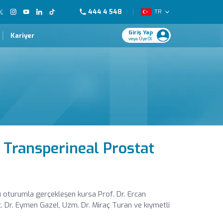
444 4 548
TR
Giriş Yap
Kariyer
veya Üye Ol
 Transperineal Prostat
rı oturumla gerçekleşen kursa Prof. Dr. Ercan
. Dr. Eymen Gazel, Uzm. Dr. Miraç Turan ve kıymetli