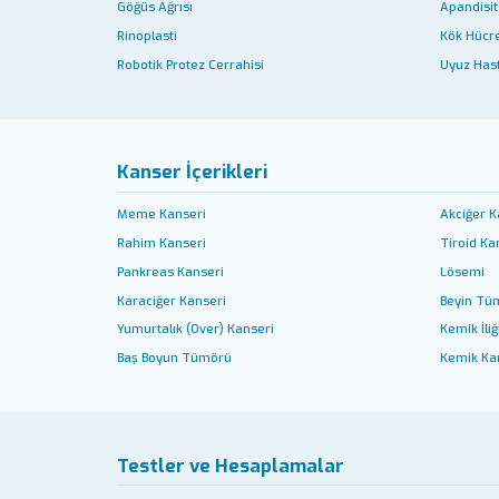
Göğüs Ağrısı
Apandisit 
Rinoplasti
Kök Hücr
Robotik Protez Cerrahisi
Uyuz Hast
Kanser İçerikleri
Meme Kanseri
Akciğer K
Rahim Kanseri
Tiroid Ka
Pankreas Kanseri
Lösemi
Karaciğer Kanseri
Beyin Tü
Yumurtalık (Over) Kanseri
Kemik İliğ
Baş Boyun Tümörü
Kemik Ka
Testler ve Hesaplamalar