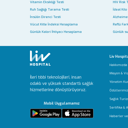
Vitamin Eksikliği Testi
HIV Risk 
Ruh Sağlığı Tarama Testi
İdeal Kilo
İnsülin Direnci Testi
Alzheimer
Vücut Kitle İndeksi Hesaplama
Reflü Fark
Günlük Kalori İhtiyacı Hesaplama
Günlük su
Liv Hospit
Hakkımızda
Misyon & Vi
İleri tıbbi teknolojileri, insan
Yönetim Ku
odaklı ve yüksek standartlı sağlık
hizmetlerine dönüştürüyoruz.
Ödüllerimiz
Sağlık Turiz
Mobil Uygulamamız
Sertifika & 
Haberler ve 