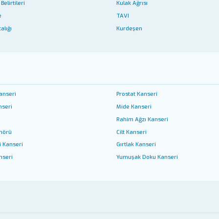
Belirtileri
Kulak Ağrısı
e
TAVI
alığı
Kurdeşen
anseri
Prostat Kanseri
nseri
Mide Kanseri
Rahim Ağzı Kanseri
mörü
Cilt Kanseri
i Kanseri
Gırtlak Kanseri
nseri
Yumuşak Doku Kanseri