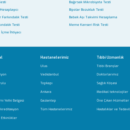
Testi
Bağırsak Mikrobiyota Testi
 Hesaplayıcı
Bipolar Bozukluk Testi
 Farkındalık Testi
Bebek Aşı Takvimi Hesaplama
ındalık Testi
Meme Kanseri Risk Testi
 İçme İhtiyacı
al
Hastanelerimiz
Tıbbi Uzmanlık
Ulus
Tıbbi Branşlar
zyon
Vadistanbul
Doktorlarımız
rulu
Topkapı
Sağlık Köşesi
Ankara
Medikal teknolojiler
mi Yetki Belgesi
Gaziantep
Öne Çıkan Hizmetler
Akreditasyon
Tüm Hastanelerimiz
Hastalıklar ve Tedavil
Etkinlikler