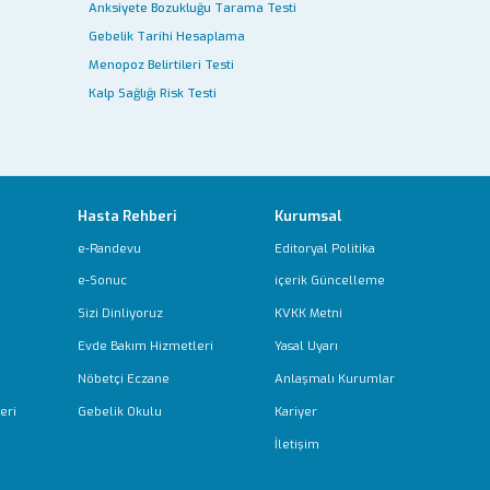
Anksiyete Bozukluğu Tarama Testi
Gebelik Tarihi Hesaplama
Menopoz Belirtileri Testi
Kalp Sağlığı Risk Testi
Hasta Rehberi
Kurumsal
e-Randevu
Editoryal Politika
e-Sonuc
içerik Güncelleme
Sizi Dinliyoruz
KVKK Metni
Evde Bakım Hizmetleri
Yasal Uyarı
Nöbetçi Eczane
Anlaşmalı Kurumlar
eri
Gebelik Okulu
Kariyer
İletişim