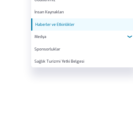
İnsan Kaynakları
Haberler ve Etkinlikler
Medya
Sponsorluklar
Basında Biz
Sağlık Turizmi Yetki Belgesi
Sanal Tur
Tanıtım Filmleri
Kataloglar
E-Dergi
Galeri