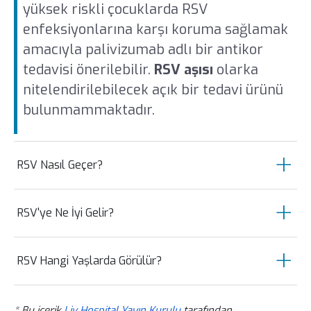
yüksek riskli çocuklarda RSV
enfeksiyonlarına karşı koruma sağlamak
amacıyla palivizumab adlı bir antikor
tedavisi önerilebilir.
RSV aşısı
olarka
nitelendirilebilecek açık bir tedavi ürünü
bulunmammaktadır.
RSV Nasıl Geçer?
RSV genellikle kendi kendine iyileşen bir
RSV'ye Ne İyi Gelir?
enfeksiyondur. Tedavi genellikle
semptomatik ve destekleyici önlemler
RSV'ye ne iyi gelir?
sorusunun cevapları arasında
tedavi desteğiyle birlikte doğal yöntemler de yer
içerir. İstirahat, yeterli sıvı alımı, ateş
RSV Hangi Yaşlarda Görülür?
almaktadır.
düşürücü ilaçlar ve solunum sıkıntısı olan
Semptomlarda hafifletme: Ateş
RSV enfeksiyonları her yaşta görülebilir,
durumlarda oksijen tedavisi gibi önlemler
düşürücü ilaçlar, özellikle ateşli
* Bu içerik
Liv Hospital Yayın Kurulu
tarafından