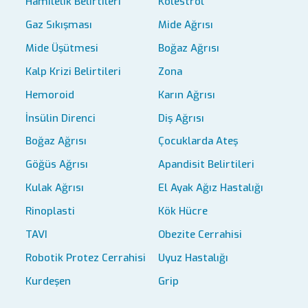
Hamilelik Belirtileri
Kolestrol
Gaz Sıkışması
Mide Ağrısı
Mide Üşütmesi
Boğaz Ağrısı
Kalp Krizi Belirtileri
Zona
Hemoroid
Karın Ağrısı
İnsülin Direnci
Diş Ağrısı
Boğaz Ağrısı
Çocuklarda Ateş
Göğüs Ağrısı
Apandisit Belirtileri
Kulak Ağrısı
El Ayak Ağız Hastalığı
Rinoplasti
Kök Hücre
TAVI
Obezite Cerrahisi
Robotik Protez Cerrahisi
Uyuz Hastalığı
Kurdeşen
Grip