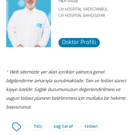
Nöroloji
çok mekansal algı sorunları, dikkat
LIV HOSPITAL VADISTANBUL
eksikliği ve ihmal sendromu gibi bilişsel
LIV HOSPITAL BAHÇEŞEHIR
problemlerle karakterizedir.
Doktor Profili
* Web sitemizde yer alan içerikler yalnızca genel
bilgilendirme amacıyla sunulmaktadır. Tanı ve tedavi süreci
kişiye özeldir. Sağlık durumunuzun değerlendirilmesi ve
uygun tedavi planının belirlenmesi için mutlaka bir hekime
başvurunuz.
felç
sağ taraf
tedavi