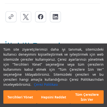
İlişkili Branşlar
Tüm site ziyaretçilerimizi daha iyi tanımak, sitemizdeki
kullanıcı deneyimini kişiselleştirmek ve iyileştirmek için web
sitemizde çerezler kullanıyoruz. Çerez ayarlarınızı yönetmek
için “Tercihleri Yönet” seçeneğine veya tüm çerezlerin
kullanımını kabul etmek için “Tüm Çerezlere İzin Ver”
seçeneğine tıklayabilirsiniz. Sitemizdeki çerezleri ve bu
çerezleri hangi amaçla kullandığımızı Çerez Politikası’ndan
inceleyebilirsiniz.
Çerez Politikası
Tüm Çerezlere
Bizi Arayın
İletişim Formu
Tercihleri Yönet
Hepsini Reddet
İzin Ver