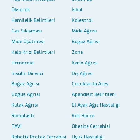
Öksürük
İshal
Hamilelik Belirtileri
Kolestrol
Gaz Sıkışması
Mide Ağrısı
Mide Üşütmesi
Boğaz Ağrısı
Kalp Krizi Belirtileri
Zona
Hemoroid
Karın Ağrısı
İnsülin Direnci
Diş Ağrısı
Boğaz Ağrısı
Çocuklarda Ateş
Göğüs Ağrısı
Apandisit Belirtileri
Kulak Ağrısı
El Ayak Ağız Hastalığı
Rinoplasti
Kök Hücre
TAVI
Obezite Cerrahisi
Robotik Protez Cerrahisi
Uyuz Hastalığı