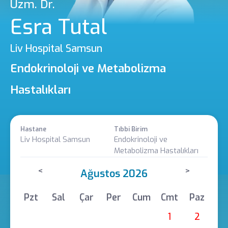
Uzm. Dr.
Esra Tutal
Liv Hospital Samsun
Endokrinoloji ve Metabolizma
Hastalıkları
Hastane
Tıbbi Birim
Liv Hospital Samsun
Endokrinoloji ve
Metabolizma Hastalıkları
<
>
Ağustos 2026
Pzt
Sal
Çar
Per
Cum
Cmt
Paz
1
2