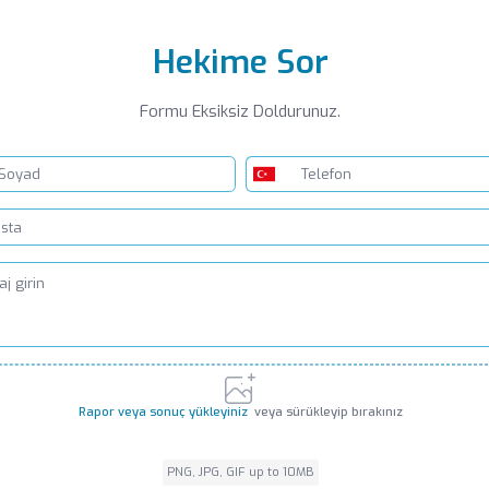
Hekime Sor
Formu Eksiksiz Doldurunuz.
Rapor veya sonuç yükleyiniz
veya sürükleyip bırakınız
PNG, JPG, GIF up to 10MB
PNG, JPG, GIF up to 10MB