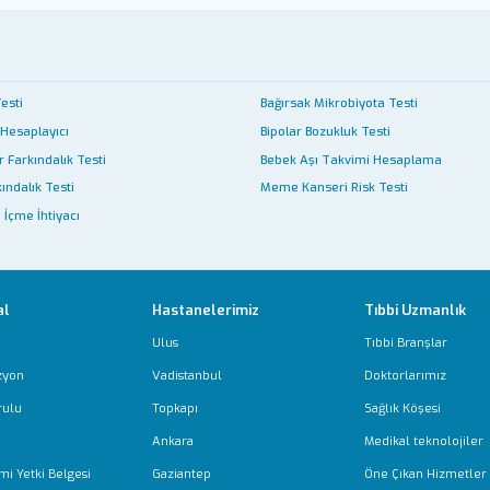
Testi
Bağırsak Mikrobiyota Testi
 Hesaplayıcı
Bipolar Bozukluk Testi
 Farkındalık Testi
Bebek Aşı Takvimi Hesaplama
ındalık Testi
Meme Kanseri Risk Testi
 İçme İhtiyacı
al
Hastanelerimiz
Tıbbi Uzmanlık
Ulus
Tıbbi Branşlar
zyon
Vadistanbul
Doktorlarımız
rulu
Topkapı
Sağlık Köşesi
Ankara
Medikal teknolojiler
mi Yetki Belgesi
Gaziantep
Öne Çıkan Hizmetler