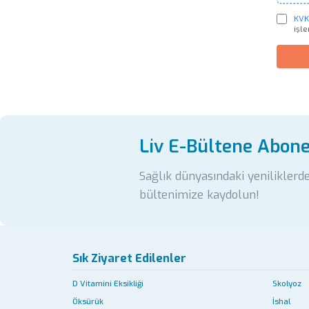
KVKK
işl
Liv E-Bültene Abon
Sağlık dünyasındaki yeniliklerd
bültenimize kaydolun!
Sık Ziyaret Edilenler
D Vitamini Eksikliği
Skolyoz
Öksürük
İshal