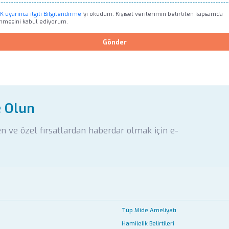
 uyarınca ilgili Bilgilendirme
'yi okudum. Kişisel verilerimin belirtilen kapsamda
enmesini kabul ediyorum.
Gönder
e Olun
en ve özel fırsatlardan haberdar olmak için e-
Tüp Mide Ameliyatı
Hamilelik Belirtileri