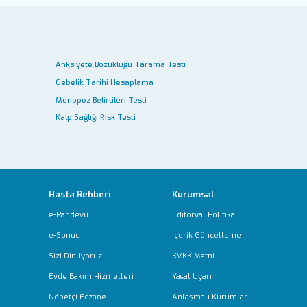
Anksiyete Bozukluğu Tarama Testi
Gebelik Tarihi Hesaplama
Menopoz Belirtileri Testi
Kalp Sağlığı Risk Testi
Hasta Rehberi
Kurumsal
e-Randevu
Editoryal Politika
e-Sonuc
içerik Güncelleme
Sizi Dinliyoruz
KVKK Metni
Evde Bakım Hizmetleri
Yasal Uyarı
Nöbetçi Eczane
Anlaşmalı Kurumlar