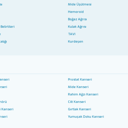
sı
Mide Üşütmesi
Hemoroid
Boğaz Ağrısı
Belirtileri
Kulak Ağrısı
e
TAVI
alığı
Kurdeşen
anseri
Prostat Kanseri
nseri
Mide Kanseri
Rahim Ağzı Kanseri
mörü
Cilt Kanseri
i Kanseri
Gırtlak Kanseri
nseri
Yumuşak Doku Kanseri