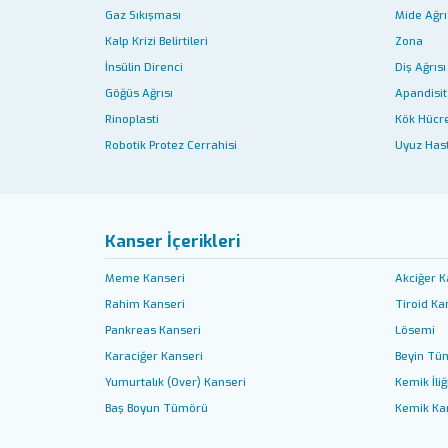
Gaz Sıkışması
Mide Ağrı
Kalp Krizi Belirtileri
Zona
İnsülin Direnci
Diş Ağrısı
Göğüs Ağrısı
Apandisit 
Rinoplasti
Kök Hücr
Robotik Protez Cerrahisi
Uyuz Hast
Kanser İçerikleri
Meme Kanseri
Akciğer K
Rahim Kanseri
Tiroid Ka
Pankreas Kanseri
Lösemi
Karaciğer Kanseri
Beyin Tü
Yumurtalık (Over) Kanseri
Kemik İliğ
Baş Boyun Tümörü
Kemik Ka