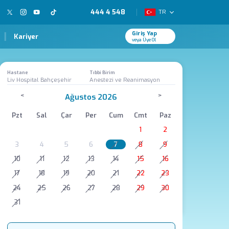
444 4 548
TR
Giriş Yap
Kariyer
veya Üye Ol
Hastane
Tıbbi Birim
Liv Hospital Bahçeşehir
Anestezi ve Reanimasyon
<
>
Ağustos 2026
Pzt
Sal
Çar
Per
Cum
Cmt
Paz
1
2
3
4
5
6
7
8
9
10
11
12
13
14
15
16
17
18
19
20
21
22
23
24
25
26
27
28
29
30
31