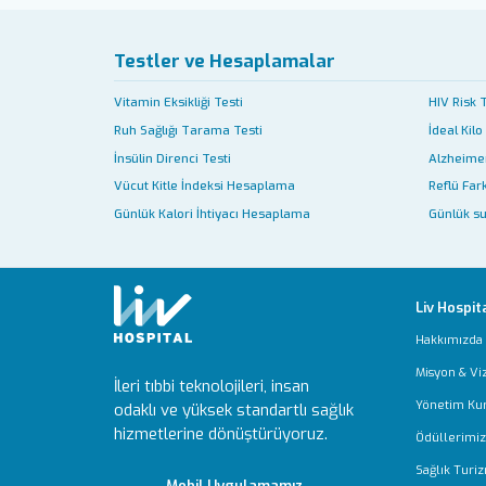
Testler ve Hesaplamalar
Vitamin Eksikliği Testi
HIV Risk 
Ruh Sağlığı Tarama Testi
İdeal Kilo
İnsülin Direnci Testi
Alzheimer
Vücut Kitle İndeksi Hesaplama
Reflü Fark
Günlük Kalori İhtiyacı Hesaplama
Günlük su
Liv Hospit
Hakkımızda
Misyon & Vi
İleri tıbbi teknolojileri, insan
Yönetim Ku
odaklı ve yüksek standartlı sağlık
hizmetlerine dönüştürüyoruz.
Ödüllerimiz
Sağlık Turiz
Mobil Uygulamamız