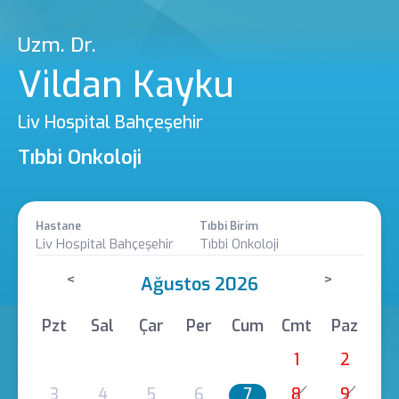
Uzm. Dr.
Vildan Kayku
Liv Hospital Bahçeşehir
Tıbbi Onkoloji
Hastane
Tıbbi Birim
Liv Hospital Bahçeşehir
Tıbbi Onkoloji
<
>
Ağustos 2026
Pzt
Sal
Çar
Per
Cum
Cmt
Paz
1
2
3
4
5
6
7
8
9