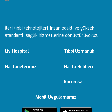
İleri tıbbi teknolojileri, insan odaklı ve yüksek
standartlı sağlık hizmetlerine dönüştürüyoruz.
Liv Hospital
Tıbbi Uzmanlık
Hakkımızda
Tıbbi Branşlar
Hastanelerimiz
Hasta Rehberi
Ulus
e-Randevu
Kurumsal
Misyon & Vizyon
Doktorlarımız
Editoryal Politika
Mobil Uygulamamız
Vadistanbul
e-Sonuc
Yönetim Kurulu
Sağlık Köşesi