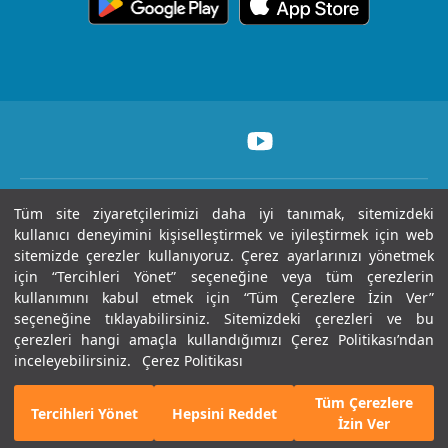
içerik Güncelleme
Topkapı
Sizi Dinliyoruz
Ödüllerimiz
Medikal teknolojiler
KVKK Metni
Ankara
Evde Bakım
Sağlık Turizmi Yetki
Öne Çıkan Hizmetler
Hizmetleri
Belgesi
Yasal Uyarı
Gaziantep
Hastalıklar ve
Nöbetçi Eczane
Tüm site ziyaretçilerimizi daha iyi tanımak, sitemizdeki
Sertifika & Akreditasyon
Tedavileri
Tüm Hakları Saklıdır © 2025 | Sayfa içeriği sadece
Anlaşmalı Kurumlar
kullanıcı deneyimini kişiselleştirmek ve iyileştirmek için web
bilgilendirme amaçlıdır. Tanı ve tedavi için mutlaka
Tüm Hastanelerimiz
sitemizde çerezler kullanıyoruz. Çerez ayarlarınızı yönetmek
doktorunuza başvurunuz.
için “Tercihleri Yönet” seçeneğine veya tüm çerezlerin
Gebelik Okulu
Haberler ve Etkinlikler
kullanımını kabul etmek için “Tüm Çerezlere İzin Ver”
Kariyer
seçeneğine tıklayabilirsiniz. Sitemizdeki çerezleri ve bu
Son Güncellenme Tarihi : 07.08.2026 11:05:49
çerezleri hangi amaçla kullandığımızı Çerez Politikası’ndan
inceleyebilirsiniz.
Çerez Politikası
İletişim
Tüm Çerezlere
Bizi Arayın
E-Randevu
Tercihleri Yönet
Hepsini Reddet
İzin Ver