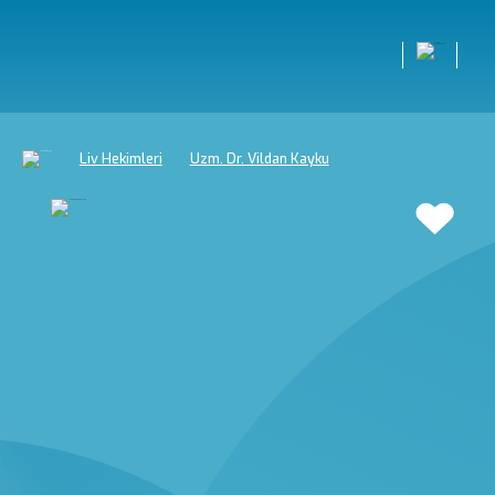
Liv Hekimleri
Uzm. Dr. Vildan Kayku