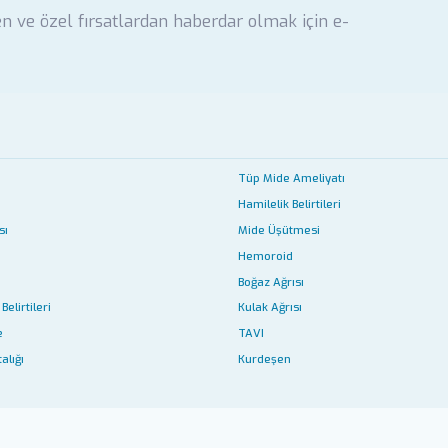
en ve özel fırsatlardan haberdar olmak için e-
Tüp Mide Ameliyatı
Hamilelik Belirtileri
sı
Mide Üşütmesi
Hemoroid
Boğaz Ağrısı
Belirtileri
Kulak Ağrısı
e
TAVI
alığı
Kurdeşen