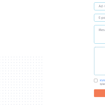
KVKK
işl