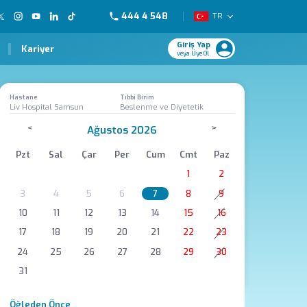
444 4 548
TR
Giriş Yap
Kariyer
veya Üye Ol
Hastane
Tıbbi Birim
Liv Hospital Samsun
Beslenme ve Diyetetik
<
>
Ağustos 2026
Pzt
Sal
Çar
Per
Cum
Cmt
Paz
1
2
3
4
5
6
7
8
9
10
11
12
13
14
15
16
17
18
19
20
21
22
23
24
25
26
27
28
29
30
31
Öğleden Önce