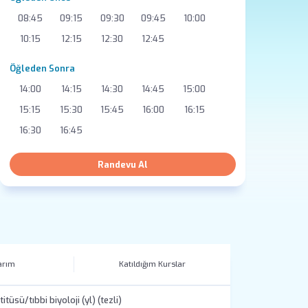
08:45
09:15
09:30
09:45
10:00
10:15
12:15
12:30
12:45
Öğleden Sonra
14:00
14:15
14:30
14:45
15:00
15:15
15:30
15:45
16:00
16:15
16:30
16:45
Randevu Al
arım
Katıldığım Kurslar
üsü/tıbbi biyoloji (yl) (tezli)