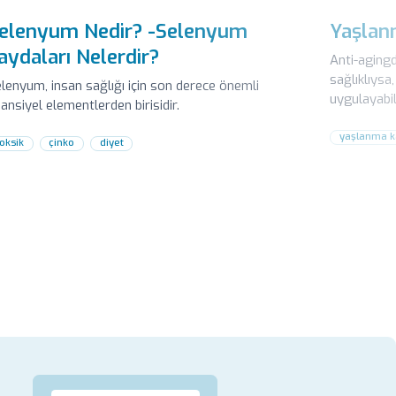
elenyum Nedir? -Selenyum
Yaşlan
aydaları Nelerdir?
Anti-agingd
sağlıklıysa
lenyum, insan sağlığı için son derece önemli
uygulayabil
ansiyel elementlerden birisidir.
varsa tespit
yaşlanma k
toksik
çinko
diyet