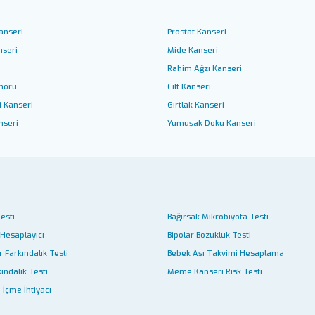
anseri
Prostat Kanseri
nseri
Mide Kanseri
Rahim Ağzı Kanseri
mörü
Cilt Kanseri
i Kanseri
Gırtlak Kanseri
nseri
Yumuşak Doku Kanseri
Testi
Bağırsak Mikrobiyota Testi
 Hesaplayıcı
Bipolar Bozukluk Testi
 Farkındalık Testi
Bebek Aşı Takvimi Hesaplama
ındalık Testi
Meme Kanseri Risk Testi
 İçme İhtiyacı