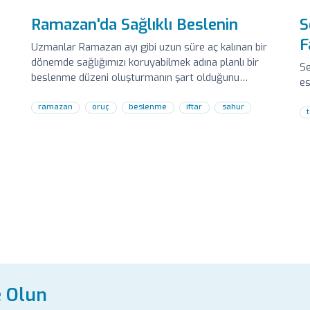
Ramazan'da Sağlıklı Beslenin
S
F
Uzmanlar Ramazan ayı gibi uzun süre aç kalınan bir
dönemde sağlığımızı koruyabilmek adına planlı bir
Se
beslenme düzeni oluşturmanın şart olduğunu
es
söylüyor.
ramazan
oruç
beslenme
iftar
sahur
e Olun