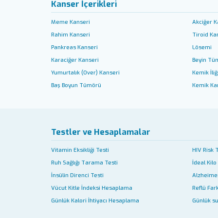
Kanser İçerikleri
Meme Kanseri
Akciğer K
Rahim Kanseri
Tiroid Ka
Pankreas Kanseri
Lösemi
Karaciğer Kanseri
Beyin Tü
Yumurtalık (Over) Kanseri
Kemik İliğ
Baş Boyun Tümörü
Kemik Ka
Testler ve Hesaplamalar
Vitamin Eksikliği Testi
HIV Risk 
Ruh Sağlığı Tarama Testi
İdeal Kilo
İnsülin Direnci Testi
Alzheimer
Vücut Kitle İndeksi Hesaplama
Reflü Fark
Günlük Kalori İhtiyacı Hesaplama
Günlük su