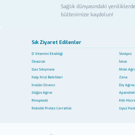
Sağlık dünyasındaki yeniliklerd
bültenimize kaydolun!
Sık Ziyaret Edilenler
D Vitamini Eksikliği
Skolyoz
Öksürük
İshal
Gaz Sıkışması
Mide Ağrı
Kalp Krizi Belirtileri
Zona
İnsülin Direnci
Diş Ağrısı
Göğüs Ağrısı
Apandisit 
Rinoplasti
Kök Hücr
Robotik Protez Cerrahisi
Uyuz Hast