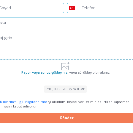
Rapor veya sonuç yükleyiniz
veya sürükleyip bırakınız
PNG, JPG, GIF up to 10MB
PNG, JPG, GIF up to 10MB
 uyarınca ilgili Bilgilendirme
'yi okudum. Kişisel verilerimin belirtilen kapsamda
enmesini kabul ediyorum.
Gönder