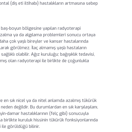
tal (diş eti iltihabı) hastalıkların artmasına sebep
ve baş-boyun bölgesine yapılan radyoterapi
azalma ya da algılama problemleri sonucu ortaya
daha çok yaşlı bireyler ve kanser hastalarında
olarak görülmez. İlaç almamış yaşlı hastaların
ğlıklı olabilir. Ağız kuruluğu; bağışıklık tedavisi,
lmış olan radyoterapi ile birlikte de çoğunlukla
e en sık nicel ya da nitel anlamda azalmış tükürük
neden değildir. Bu durumlardan en sık karşılaşılanı,
yin-damar hastalıklarının (felç gibi) sonucuyla
a birlikte kuruluk hissinin tükürük fonksiyonlarında
le görüldüğü bilinir.