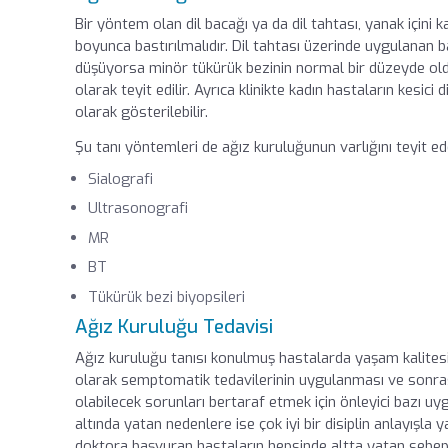
Bir yöntem olan dil bacağı ya da dil tahtası, yanak için
boyunca bastırılmalıdır. Dil tahtası üzerinde uygulanan 
düşüyorsa minör tükürük bezinin normal bir düzeyde oldu
olarak teyit edilir. Ayrıca klinikte kadın hastaların kesici
olarak gösterilebilir.
Şu tanı yöntemleri de ağız kuruluğunun varlığını teyit ede
Sialografi
Ultrasonografi
MR
BT
Tükürük bezi biyopsileri
Ağız Kuruluğu Tedavisi
Ağız kuruluğu tanısı konulmuş hastalarda yaşam kalitesi
olarak semptomatik tedavilerinin uygulanması ve sonrasın
olabilecek sorunları bertaraf etmek için önleyici bazı u
altında yatan nedenlere ise çok iyi bir disiplin anlayışla y
doktora başvuran hastaların hepsinde altta yatan sebept