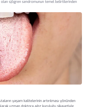
i olan sjögren sendromunun temel belirtilerinden
taların yaşam kalitelerinin artırılması yönünden
lk olarak uzman doktora ağız kuruluğu şikayetiyle