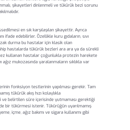
malı, şikayetleri dinlenmeli ve tükürük bezi sorunu
ılmalıdır.
sedilmesi en sık karşılaşılan şikayettir. Ayrıca
ifade edebilirler. Özellikle kuru gıdaların, sıvı
uzak durma bu hastalar için klasik olan
hip hastalarda tükürük bezleri ara ara ya da sürekli
otez kullanan hastalar çoğunlukla protezin harekete
ı ağız mukozasında yaralanmaların sıklıkla var
erinin fonksiyon testlerinin yapılması gerekir. Tam
mamış tükürük akış hızı kolaylıkla
i ve belirtilen süre içerisinde yutmaması gerektiği
de bir tükürmesi istenir. Tükürüğün uyarılmamış
yeme, içme, ağız bakımı ve sigara kullanımı gibi