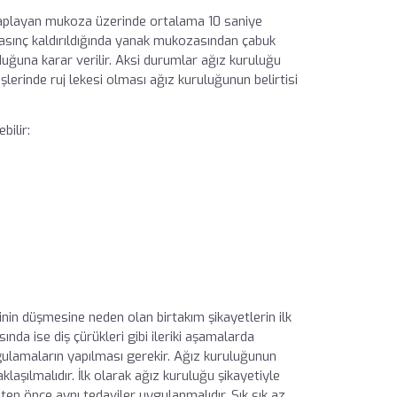
i kaplayan mukoza üzerinde ortalama 10 saniye
basınç kaldırıldığında yanak mukozasından çabuk
ğuna karar verilir. Aksi durumlar ağız kuruluğu
 dişlerinde ruj lekesi olması ağız kuruluğunun belirtisi
bilir:
nin düşmesine neden olan birtakım şikayetlerin ilk
da ise diş çürükleri gibi ileriki aşamalarda
ygulamaların yapılması gerekir. Ağız kuruluğunun
aklaşılmalıdır. İlk olarak ağız kuruluğu şikayetiyle
en önce aynı tedaviler uygulanmalıdır. Sık sık az