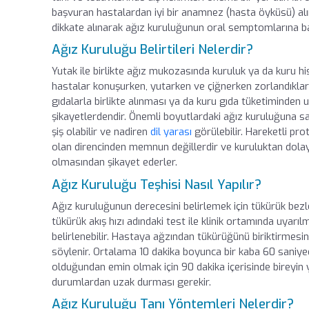
başvuran hastalardan iyi bir anamnez (hasta öyküsü) alın
dikkate alınarak ağız kuruluğunun oral semptomlarına bak
Ağız Kuruluğu Belirtileri Nelerdir?
Yutak ile birlikte ağız mukozasında kuruluk ya da kuru his
hastalar konuşurken, yutarken ve çiğnerken zorlandıklarını 
gıdalarla birlikte alınması ya da kuru gıda tüketiminden 
şikayetlerdendir. Önemli boyutlardaki ağız kuruluğuna sa
şiş olabilir ve nadiren
dil yarası
görülebilir. Hareketli pr
olan direncinden memnun değillerdir ve kuruluktan dolay
olmasından şikayet ederler.
Ağız Kuruluğu Teşhisi Nasıl Yapılır?
Ağız kuruluğunun derecesini belirlemek için tükürük bezl
tükürük akış hızı adındaki test ile klinik ortamında uyarıl
belirlenebilir. Hastaya ağzından tükürüğünü biriktirmesin
söylenir. Ortalama 10 dakika boyunca bir kaba 60 saniye
olduğundan emin olmak için 90 dakika içerisinde bireyin 
durumlardan uzak durması gerekir.
Ağız Kuruluğu Tanı Yöntemleri Nelerdir?