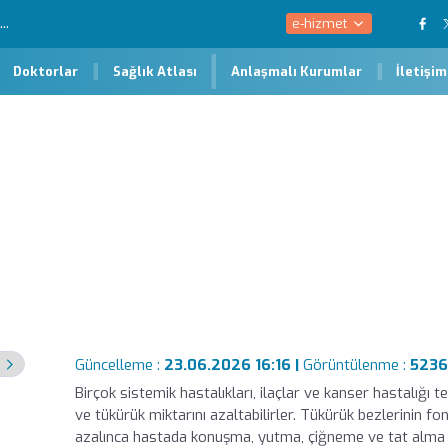
e-hizmet
Doktorlar
Sağlık Atlası
Anlaşmalı Kurumlar
İletişim
en Olur?
Güncelleme :
23.06.2026 16:16 |
Görüntülenme :
523
Birçok sistemik hastalıkları, ilaçlar ve kanser hastalığı t
ve tükürük miktarını azaltabilirler. Tükürük bezlerinin 
azalınca hastada konuşma, yutma, çiğneme ve tat alma gü