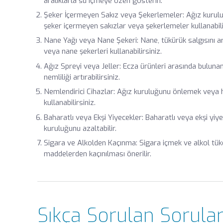
aralıklarla su içmeye özen gösterin.
Şeker İçermeyen Sakız veya Şekerlemeler: Ağız kuruluğ
şeker içermeyen sakızlar veya şekerlemeler kullanabili
Nane Yağı veya Nane Şekeri: Nane, tükürük salgısını art
veya nane şekerleri kullanabilirsiniz.
Ağız Spreyi veya Jeller: Ecza ürünleri arasında bulunan 
nemliliği artırabilirsiniz.
Nemlendirici Cihazlar: Ağız kuruluğunu önlemek veya ha
kullanabilirsiniz.
Baharatlı veya Ekşi Yiyecekler: Baharatlı veya ekşi yiyec
kuruluğunu azaltabilir.
Sigara ve Alkolden Kaçınma: Sigara içmek ve alkol tük
maddelerden kaçınılması önerilir.
Sıkça Sorulan Sorula