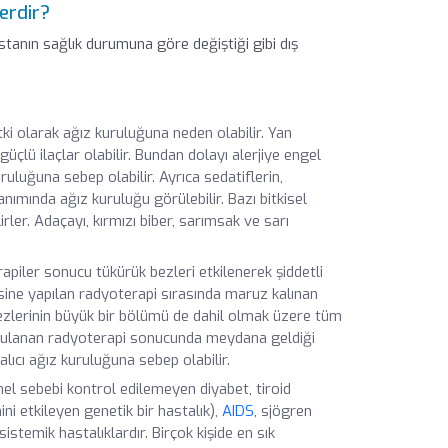
erdir?
tanın sağlık durumuna göre değiştiği gibi dış
tki olarak ağız kuruluğuna neden olabilir. Yan
güçlü ilaçlar olabilir. Bundan dolayı alerjiye engel
ruluğuna sebep olabilir. Ayrıca sedatiflerin,
lanımında ağız kuruluğu görülebilir. Bazı bitkisel
lirler. Adaçayı, kırmızı biber, sarımsak ve sarı
iler sonucu tükürük bezleri etkilenerek şiddetli
sine yapılan radyoterapi sırasında maruz kalınan
ezlerinin büyük bir bölümü de dahil olmak üzere tüm
uygulanan radyoterapi sonucunda meydana geldiği
lıcı ağız kuruluğuna sebep olabilir.
el sebebi kontrol edilemeyen diyabet, tiroid
ini etkileyen genetik bir hastalık),
AIDS
, sjögren
sistemik hastalıklardır. Birçok kişide en sık