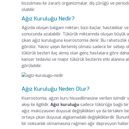
bozulması ile zararlı organizmalar, diş çürüğü ve periodon
olabilir.
Ağız Kuruluğu Nedir?
Ağızda oluşan balgam miktarı, bazı ilaçlar, hastalıklar 
sonucunda azalabilir. Tükürük miktarında oluşan büyük 
çıkan ağız kuruluğuna kserostomia denir. Bu rahatsızlık 
görülür. Yalnız yaşın ilerlemiş olması sadece bir sebep 
tükürük bezleri ilaç almış olan genç hastalara göre daha sa
kanser tedavisi ve major tükürük bezlerini etki alanına a
görülebilir.
Ağız Kuruluğu Neden Olur?
Kserostomia, ağzın kuru hissedilmesine verilen isimdir v
akışı ile ilgilidir.
Ağız kuruluğu
sadece tükürüğe bağlı bir 
ağız mukozasının duyusal değişiklikleri ya da birtakım be
ortaya çıkan duyusal algılamadaki değişikliklerdir. Bununl
bir noksanlık olmamasına rağmen ağır depresyon halleri i