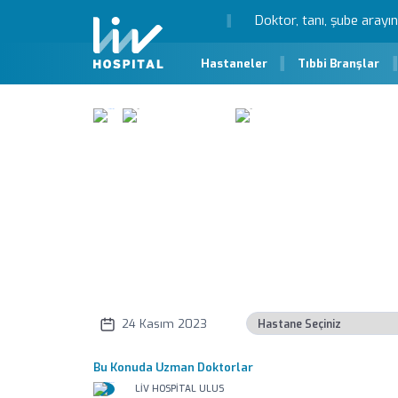
Hastaneler
Tıbbi Branşlar
Liv Sağlık Köşesi
Ağız Kuruluğu Neden Olur?
Ağız Kuruluğu Ned
24 Kasım 2023
Bu Konuda Uzman Doktorlar
LIV HOSPITAL ULUS