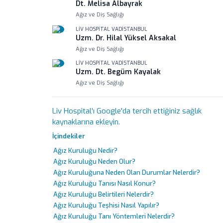
Dt. Melisa Albayrak
Ağız ve Diş Sağlığı
LIV HOSPITAL VADISTANBUL
Uzm. Dr. Hilal Yüksel Aksakal
Ağız ve Diş Sağlığı
LIV HOSPITAL VADISTANBUL
Uzm. Dt. Begüm Kayalak
Ağız ve Diş Sağlığı
LIV HOSPITAL TOPKAPI
Doç. Dr. Emrah Dilaver
Liv Hospital'ı Google'da tercih ettiğiniz sağlık
Ağız ve Diş Sağlığı
kaynaklarına ekleyin.
LIV HOSPITAL ANKARA
İçindekiler
Dt. Elif Narin Topgül
Ağız Kuruluğu Nedir?
Ağız ve Diş Sağlığı
Ağız Kuruluğu Neden Olur?
LIV HOSPITAL GAZIANTEP
Ağız Kuruluğuna Neden Olan Durumlar Nelerdir?
Dt. Doğan Tanrıverdi
Ağız Kuruluğu Tanısı Nasıl Konur?
Ağız ve Diş Sağlığı
Ağız Kuruluğu Belirtileri Nelerdir?
Ağız Kuruluğu Teşhisi Nasıl Yapılır?
Ağız Kuruluğu Tanı Yöntemleri Nelerdir?