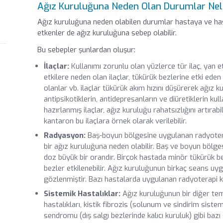
Ağız Kuruluğuna Neden Olan Durumlar Nel
Ağız kuruluğuna neden olabilen durumlar hastaya ve has
etkenler de ağız kuruluğuna sebep olabilir.
Bu sebepler şunlardan oluşur:
İlaçlar:
Kullanımı zorunlu olan yüzlerce tür ilaç, yan e
etkilere neden olan ilaçlar, tükürük bezlerine etki eden 
olanlar vb. ilaçlar tükürük akım hızını düşürerek ağız ku
antipsikotiklerin, antidepresanların ve diüretiklerin kul
hazırlanmış ilaçlar, ağız kuruluğu rahatsızlığını artırabi
kantaron bu ilaçlara örnek olarak verilebilir.
Radyasyon:
Baş-boyun bölgesine uygulanan radyoterap
bir ağız kuruluğuna neden olabilir. Baş ve boyun bölge
doz büyük bir orandır. Birçok hastada minör tükürük b
bezler etkilenebilir. Ağız kuruluğunun birkaç seans 
gözlenmiştir. Bazı hastalarda uygulanan radyoterapi ka
Sistemik Hastalıklar:
Ağız kuruluğunun bir diğer tem
hastalıkları, kistik fibrozis (solunum ve sindirim sistem
sendromu (dış salgı bezlerinde kalıcı kuruluk) gibi bazı 