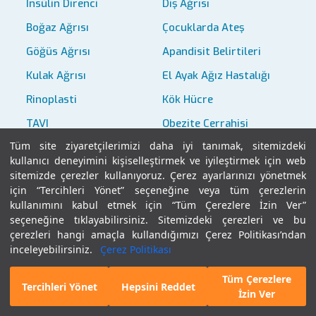
İnsülin Direnci
Diş Ağrısı
Boğaz Ağrısı
Çocuklarda Ateş
Göğüs Ağrısı
Apandisit Belirtileri
Kulak Ağrısı
El Ayak Ağız Hastalığı
Rinoplasti
Kök Hücre
TAVI
Obezite Cerrahisi
Tüm site ziyaretçilerimizi daha iyi tanımak, sitemizdeki
Robotik Protez Cerrahisi
Uyuz Hastalığı
kullanıcı deneyimini kişiselleştirmek ve iyileştirmek için web
Kurdeşen
Grip
sitemizde çerezler kullanıyoruz. Çerez ayarlarınızı yönetmek
için “Tercihleri Yönet” seçeneğine veya tüm çerezlerin
kullanımını kabul etmek için “Tüm Çerezlere İzin Ver”
seçeneğine tıklayabilirsiniz. Sitemizdeki çerezleri ve bu
çerezleri hangi amaçla kullandığımızı Çerez Politikası’ndan
inceleyebilirsiniz.
Çerez Politikası
Kanser İçerikleri
Tüm Çerezlere
E-Randevu
Hekim Bul
Tercihleri Yönet
Hepsini Reddet
İzin Ver
Meme Kanseri
Akciğer Kanseri