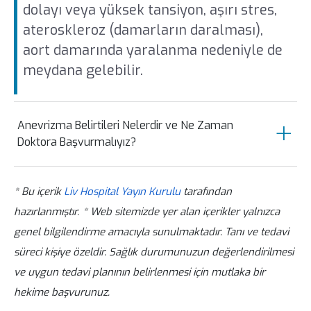
dolayı veya yüksek tansiyon, aşırı stres,
ateroskleroz (damarların daralması),
aort damarında yaralanma nedeniyle de
meydana gelebilir.
Anevrizma Belirtileri Nelerdir ve Ne Zaman
Doktora Başvurmalıyız?
Anevrizmanın rüptüre olması sonucu
* Bu içerik
Liv Hospital Yayın Kurulu
tarafından
belirtiler başlayabilir. Rüptüre olmuş bir
hazırlanmıştır.
* Web sitemizde yer alan içerikler yalnızca
anevrizmanın belirtileri ile rüptüre
genel bilgilendirme amacıyla sunulmaktadır. Tanı ve tedavi
olmamış anevrizmanın belirtilerinden
süreci kişiye özeldir. Sağlık durumunuzun değerlendirilmesi
farklıdır. Yırtılmamış bir anevrizmanız
ve uygun tedavi planının belirlenmesi için mutlaka bir
var ise düzenli olarak doktora muayene
hekime başvurunuz.
olmalısınız. Stresten uzak durmalı ve