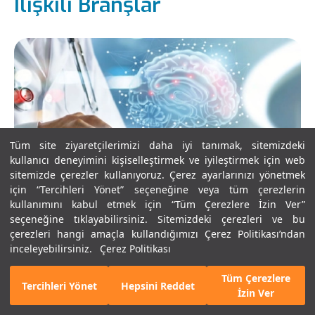
İlişkili Branşlar
Tüm site ziyaretçilerimizi daha iyi tanımak, sitemizdeki
kullanıcı deneyimini kişiselleştirmek ve iyileştirmek için web
sitemizde çerezler kullanıyoruz. Çerez ayarlarınızı yönetmek
için “Tercihleri Yönet” seçeneğine veya tüm çerezlerin
kullanımını kabul etmek için “Tüm Çerezlere İzin Ver”
seçeneğine tıklayabilirsiniz. Sitemizdeki çerezleri ve bu
çerezleri hangi amaçla kullandığımızı Çerez Politikası’ndan
Beyin ve Sinir Cerrahisi
inceleyebilirsiniz.
Çerez Politikası
Tüm Çerezlere
E-Randevu
Bizi Arayın
Tercihleri Yönet
Hepsini Reddet
İzin Ver
Tümünü Gör