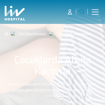
Öne Çıkan Hizmetler
Çocuklarda Altına Kaçırma
Çocuklarda Altına
Kaçırma
Bütün çocuklar altını ıslatabilir, 5 yaş üstü çocuklarda sık
görülen gece alt ıslatma sorunu çoğunlukla genetik
nedenlidir.