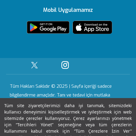
Yönetim Kurulu
Sağlık Köşesi
Vadistanbul
e-Sonuc
Editoryal Politika
Mobil Uygulamamız
Ödüllerimiz
Medikal teknolojiler
Topkapı
Sizi Dinliyoruz
içerik Güncelleme
Sağlık Turizmi Yetki
Öne Çıkan Hizmetler
Ankara
Evde Bakım
KVKK Metni
Belgesi
Hizmetleri
Hastalıklar ve
Gaziantep
Yasal Uyarı
Sertifika & Akreditasyon
Tedavileri
Nöbetçi Eczane
Tüm Hastanelerimiz
Anlaşmalı Kurumlar
Haberler ve Etkinlikler
Gebelik Okulu
Tüm Hakları Saklıdır © 2025 | Sayfa içeriği sadece
Kariyer
bilgilendirme amaçlıdır. Tanı ve tedavi için mutlaka
doktorunuza başvurunuz.
Tüm site ziyaretçilerimizi daha iyi tanımak, sitemizdeki
kullanıcı deneyimini kişiselleştirmek ve iyileştirmek için web
İletişim
sitemizde çerezler kullanıyoruz. Çerez ayarlarınızı yönetmek
Son Güncellenme Tarihi : 06.08.2026 16:37:21
için “Tercihleri Yönet” seçeneğine veya tüm çerezlerin
kullanımını kabul etmek için “Tüm Çerezlere İzin Ver”