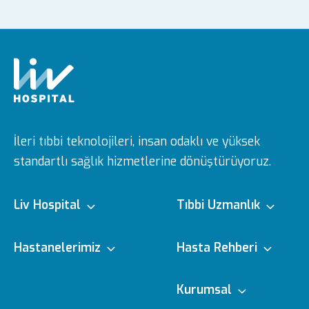
İleri tıbbi teknolojileri, insan odaklı ve yüksek
standartlı sağlık hizmetlerine dönüştürüyoruz.
Liv Hospital
Tıbbi Uzmanlık
Hakkımızda
Tıbbi Branşlar
Hastanelerimiz
Hasta Rehberi
Misyon & Vizyon
Doktorlarımız
Ulus
e-Randevu
Kurumsal