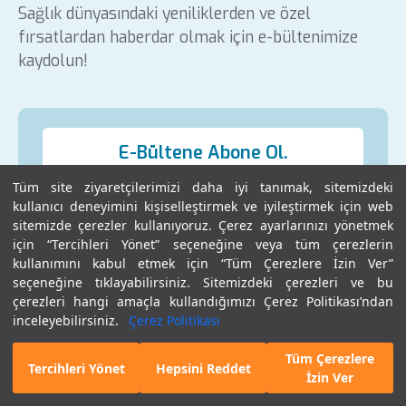
Sağlık dünyasındaki yeniliklerden ve özel
fırsatlardan haberdar olmak için e-bültenimize
kaydolun!
E-Bültene Abone Ol.
Tüm site ziyaretçilerimizi daha iyi tanımak, sitemizdeki
kullanıcı deneyimini kişiselleştirmek ve iyileştirmek için web
sitemizde çerezler kullanıyoruz. Çerez ayarlarınızı yönetmek
için “Tercihleri Yönet” seçeneğine veya tüm çerezlerin
kullanımını kabul etmek için “Tüm Çerezlere İzin Ver”
seçeneğine tıklayabilirsiniz. Sitemizdeki çerezleri ve bu
Sık Ziyaret Edilenler
çerezleri hangi amaçla kullandığımızı Çerez Politikası’ndan
inceleyebilirsiniz.
Çerez Politikası
D Vitamini Eksikliği
Skolyoz
Tüm Çerezlere
E-Randevu
Hekim Bul
Tercihleri Yönet
Hepsini Reddet
Tüp Mide Ameliyatı
Check Up
İzin Ver