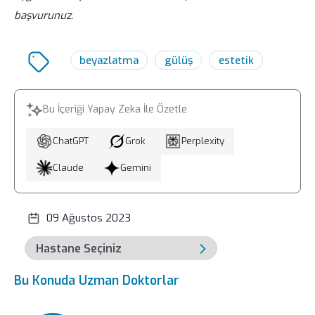
başvurunuz.
yapılabilir.
Liv Hospital bünyesinde diş beyazlatma
beyazlatma
gülüş
estetik
uygulamalarına yer verilmektedir.
Profesyonel bir diş beyazlatma süreci
ardından daha estetik bir gülüşe sahip
Bu İçeriği Yapay Zeka İle Özetle
olmak mümkündür.
ChatGPT
Grok
Perplexity
Claude
Gemini
09 Ağustos 2023
Bu Konuda Uzman Doktorlar