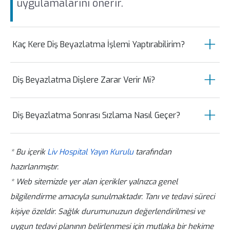
uygulamalarını önerir.
Kaç Kere Diş Beyazlatma İşlemi Yaptırabilirim?
Diş eti sağlığı ve genel ağız sağlığının
Diş Beyazlatma Dişlere Zarar Verir Mi?
uygun olması halinde yılda bir kez diş eti
beyazlatması yapılması önerilir. Bundan
Diş hekimi kontrolünde profesyonel bir
dolayı kesin bir beyazlatma işlemi sayısı
Diş Beyazlatma Sonrası Sızlama Nasıl Geçer?
diş beyazlatma uygulaması dişlere zarar
verilmemektedir.
vermemektedir. Ancak uygulama
Diş beyazlatma sonrasında soğuk ve sıcak
ardından gelen birkaç gün içerisinde hava
* Bu içerik
Liv Hospital Yayın Kurulu
tarafından
yemeklere veya dişlerin hava ile
veya aşırı soğuk- sıcak yemeklerde
hazırlanmıştır.
temasında sızlama gelişmesi normaldir.
dişlerde sızlama meydana gelebilir.
* Web sitemizde yer alan içerikler yalnızca genel
Sızlama bir veya iki gün içerisinde
bilgilendirme amacıyla sunulmaktadır. Tanı ve tedavi süreci
azalarak kendiliğinden geçmektedir. Bazı
kişiye özeldir. Sağlık durumunuzun değerlendirilmesi ve
durumlarda işlem sonrası hassasiyet
uygun tedavi planının belirlenmesi için mutlaka bir hekime
giderici jel veya diş macunu uygulaması