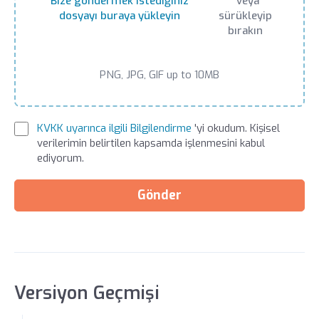
Bize göndermek istediğiniz
veya
dosyayı buraya yükleyin
sürükleyip
bırakın
PNG, JPG, GIF up to 10MB
KVKK uyarınca ilgili Bilgilendirme
'yi okudum. Kişisel
verilerimin belirtilen kapsamda işlenmesini kabul
ediyorum.
Gönder
Versiyon Geçmişi