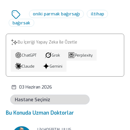
parçasıdır.
edilmesi, bu tür riskleri önlemek için
önemlidir. Düzenli tıbbi takip, olası
oniki parmak bağırsağı
iltihap
sorunların erken saptanmasına yardımcı
bağırsak
olur.
Bu İçeriği Yapay Zeka İle Özetle
ChatGPT
Grok
Perplexity
Claude
Gemini
03 Haziran 2026
Bu Konuda Uzman Doktorlar
LIV HOSPITAL ULUS