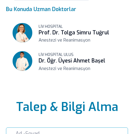
uzman bir hekim tarafından
Bu Konuda Uzman Doktorlar
gerçekleştirildiğinde hayat kurtarıcı tıbbi
prosedürlerden bir tanesidir. Liv
LIV HOSPITAL
Hospital’da hastanın entübe edilmesi
Prof. Dr. Tolga Simru Tuğrul
kararı deneyimli bir ekip tarafından
Anestezi ve Reanimasyon
alınmakta ve entübasyon süreci başarı ile
LIV HOSPITAL ULUS
yönetilmektedir. Konu hakkında daha
Dr. Öğr. Üyesi Ahmet Başel
detaylı bilgi almak ve düzenli
Anestezi ve Reanimasyon
kontrollerinizi yaptırmak için alanında
uzman bir hekimden randevu almayı
ihmal etmeyin.
Talep & Bilgi Alma