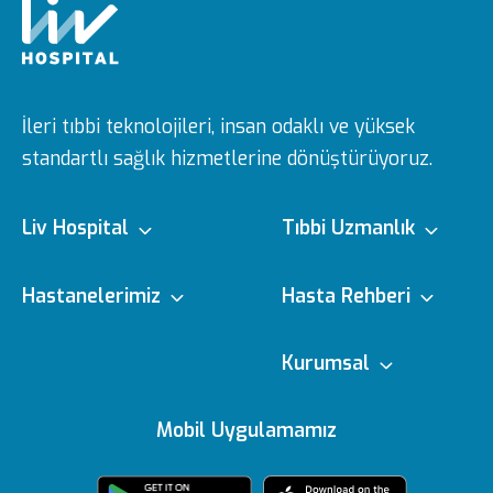
İleri tıbbi teknolojileri, insan odaklı ve yüksek
standartlı sağlık hizmetlerine dönüştürüyoruz.
Liv Hospital
Tıbbi Uzmanlık
Hakkımızda
Tıbbi Branşlar
Hastanelerimiz
Hasta Rehberi
Ulus
e-Randevu
Kurumsal
Misyon & Vizyon
Doktorlarımız
Editoryal Politika
Mobil Uygulamamız
Vadistanbul
e-Sonuc
Yönetim Kurulu
Sağlık Köşesi