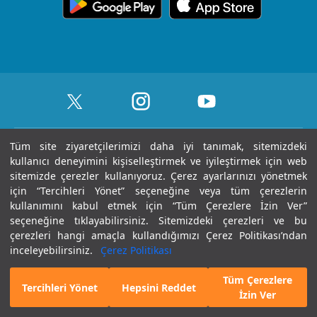
içerik Güncelleme
Topkapı
Sizi Dinliyoruz
Ödüllerimiz
Medikal teknolojiler
KVKK Metni
Ankara
Evde Bakım
Sağlık Turizmi Yetki
Öne Çıkan Hizmetler
Hizmetleri
Belgesi
Yasal Uyarı
Gaziantep
Hastalıklar ve
Nöbetçi Eczane
Tüm site ziyaretçilerimizi daha iyi tanımak, sitemizdeki
Sertifika & Akreditasyon
Tedavileri
Tüm Hakları Saklıdır © 2025 | Sayfa içeriği sadece
kullanıcı deneyimini kişiselleştirmek ve iyileştirmek için web
Anlaşmalı Kurumlar
sitemizde çerezler kullanıyoruz. Çerez ayarlarınızı yönetmek
bilgilendirme amaçlıdır. Tanı ve tedavi için mutlaka
Tüm Hastanelerimiz
için “Tercihleri Yönet” seçeneğine veya tüm çerezlerin
doktorunuza başvurunuz.
Gebelik Okulu
kullanımını kabul etmek için “Tüm Çerezlere İzin Ver”
Haberler ve Etkinlikler
seçeneğine tıklayabilirsiniz. Sitemizdeki çerezleri ve bu
Kariyer
Son Güncellenme Tarihi : 07.08.2026 04:51:23
çerezleri hangi amaçla kullandığımızı Çerez Politikası’ndan
inceleyebilirsiniz.
Çerez Politikası
İletişim
Tüm Çerezlere
E-Randevu
Hekim Bul
Tercihleri Yönet
Hepsini Reddet
İzin Ver