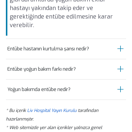
hastayı yakından takip eder ve
gerektiğinde entübe edilmesine karar
verebilir.
Entübe hastanın kurtulma şansı nedir?
Entübasyon kişinin kendi kendine
Entübe yoğun bakım farkı nedir?
solunum fonksiyonunu olması gerektiği
gibi yerine getiremediği durumlarda
Entübasyon yoğun bakımda uygulanan
başvurulan bir tedavi yöntemidir.
Yoğun bakımda entübe nedir?
müdahalelerden bir tanesidir. Yoğun
Entübasyon sayesinde solunum
bakım ünitelerinde ciddi sağlık sorunları
Entübe etme işlemi, acil durumlarda
yetmezliği yaşayan hastaların hayatta
bulunan hastaların yaşamsal
* Bu içerik
Liv Hospital Yayın Kurulu
tarafından
sağlık profesyonellerinin yoğun bakım
kalma şansı artabilir. Bununla birlikte
parametreleri yakından izlenir ve
hazırlanmıştır.
veya ameliyathane dışında da
entübe hastanın kurtulma şansı
gerektiğinde müdahale edilir. Entübasyon
* Web sitemizde yer alan içerikler yalnızca genel
uyguladıkları bir yöntem olmakla birlikte
entübasyonun hangi durumda yapıldığına,