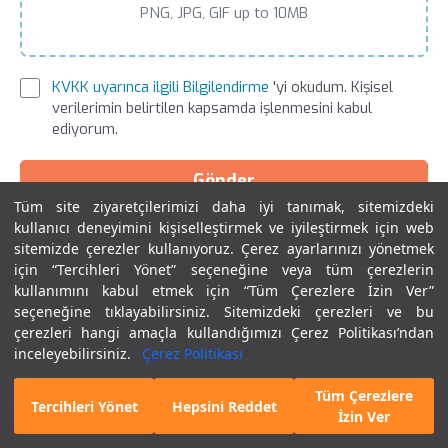
PNG, JPG, GIF up to 10MB
KVKK uyarınca ilgili Bilgilendirme
'yi okudum. Kişisel
verilerimin belirtilen kapsamda işlenmesini kabul
ediyorum.
Gönder
Tüm site ziyaretçilerimizi daha iyi tanımak, sitemizdeki
kullanıcı deneyimini kişiselleştirmek ve iyileştirmek için web
sitemizde çerezler kullanıyoruz. Çerez ayarlarınızı yönetmek
için “Tercihleri Yönet” seçeneğine veya tüm çerezlerin
kullanımını kabul etmek için “Tüm Çerezlere İzin Ver”
seçeneğine tıklayabilirsiniz. Sitemizdeki çerezleri ve bu
Versiyon Geçmişi
çerezleri hangi amaçla kullandığımızı Çerez Politikası’ndan
inceleyebilirsiniz.
Çerez Politikası
Güncel Versiyon
Tüm Çerezlere
Bizi Arayın
İletişim Formu
09.07.2026 09:34:05
Tercihleri Yönet
Hepsini Reddet
İzin Ver