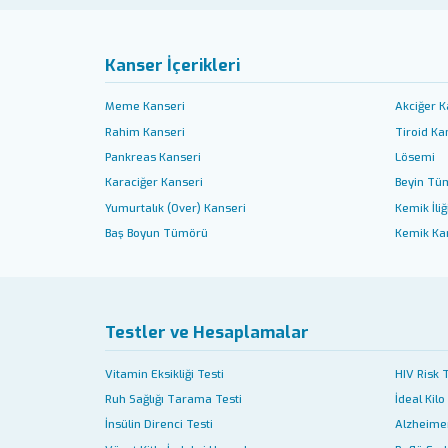
Kanser İçerikleri
Meme Kanseri
Akciğer K
Rahim Kanseri
Tiroid Ka
Pankreas Kanseri
Lösemi
Karaciğer Kanseri
Beyin Tü
Yumurtalık (Over) Kanseri
Kemik İliğ
Baş Boyun Tümörü
Kemik Ka
Testler ve Hesaplamalar
Vitamin Eksikliği Testi
HIV Risk 
Ruh Sağlığı Tarama Testi
İdeal Kilo
İnsülin Direnci Testi
Alzheimer