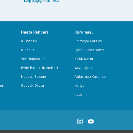
Kalp Sağlığı Risk Testi
Hasta Rehberi
Kurumsal
e-Randevu
Editoryal Politika
e-Sonuc
içerik Güncelleme
Sizi Dinliyoruz
KVKK Metni
Evde Bakım Hizmetleri
Yasal Uyarı
Nöbetçi Eczane
Anlaşmalı Kurumlar
eri
Gebelik Okulu
Kariyer
İletişim