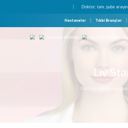
Hastaneler
Tıbbi Branşlar
Öne Çıkan Hizmetler
Liv Standart Kadını - Ch
Liv Sta
Check-up, genel sağlığını