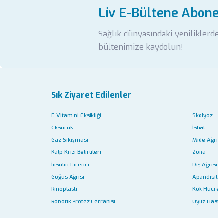
Liv E-Bültene Abon
Sağlık dünyasındaki yeniliklerd
bültenimize kaydolun!
Sık Ziyaret Edilenler
D Vitamini Eksikliği
Skolyoz
Öksürük
İshal
Gaz Sıkışması
Mide Ağrı
Kalp Krizi Belirtileri
Zona
İnsülin Direnci
Diş Ağrısı
Göğüs Ağrısı
Apandisit 
Rinoplasti
Kök Hücr
Robotik Protez Cerrahisi
Uyuz Hast