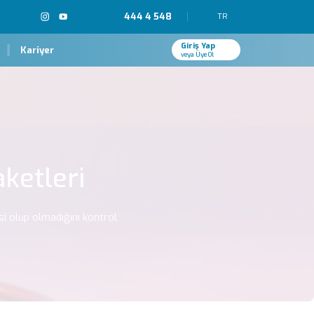
444 4 548
TR
Giriş Yap
Kariyer
veya Üye Ol
aketleri
si olup olmadığını kontrol