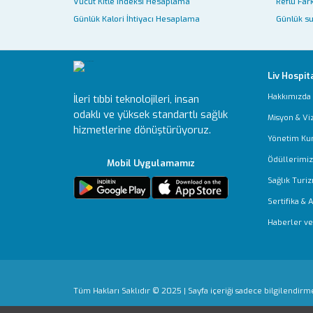
Vücut Kitle İndeksi Hesaplama
Reflü Fark
Günlük Kalori İhtiyacı Hesaplama
Günlük su
Liv Hospit
Hakkımızda
İleri tıbbi teknolojileri, insan
odaklı ve yüksek standartlı sağlık
Misyon & Vi
hizmetlerine dönüştürüyoruz.
Yönetim Ku
Ödüllerimiz
Mobil Uygulamamız
Sağlık Turiz
Sertifika & 
Haberler ve 
Tüm Hakları Saklıdır © 2025 | Sayfa içeriği sadece bilgilendirm