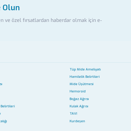
e Olun
en ve özel fırsatlardan haberdar olmak için e-
Tüp Mide Ameliyatı
Hamilelik Belirtileri
sı
Mide Üşütmesi
Hemoroid
Boğaz Ağrısı
Belirtileri
Kulak Ağrısı
e
TAVI
alığı
Kurdeşen