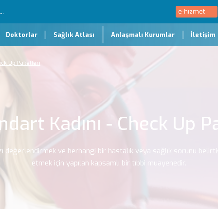
e-hizmet
Doktorlar
Sağlık Atlası
Anlaşmalı Kurumlar
İletişim
eck Up Paketleri
ndart Kadını - Check Up P
zı değerlendirmek ve herhangi bir hastalık veya sağlık sorunu belirti
etmek için yapılan kapsamlı bir tıbbi muayenedir.