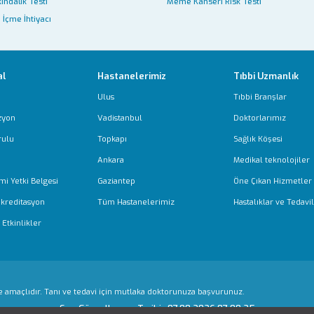
ındalık Testi
Meme Kanseri Risk Testi
 İçme İhtiyacı
al
Hastanelerimiz
Tıbbi Uzmanlık
Ulus
Tıbbi Branşlar
zyon
Vadistanbul
Doktorlarımız
rulu
Topkapı
Sağlık Köşesi
Ankara
Medikal teknolojiler
mi Yetki Belgesi
Gaziantep
Öne Çıkan Hizmetler
Akreditasyon
Tüm Hastanelerimiz
Hastalıklar ve Tedavil
Etkinlikler
e amaçlıdır. Tanı ve tedavi için mutlaka doktorunuza başvurunuz.
Son Güncellenme Tarihi : 07.08.2026 07:00:25