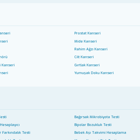
anseri
Prostat Kanseri
nseri
Mide Kanseri
Rahim Ağzı Kanseri
mörü
Cilt Kanseri
i Kanseri
Gırtlak Kanseri
nseri
Yumuşak Doku Kanseri
Testi
Bağırsak Mikrobiyota Testi
 Hesaplayıcı
Bipolar Bozukluk Testi
 Farkındalık Testi
Bebek Aşı Takvimi Hesaplama