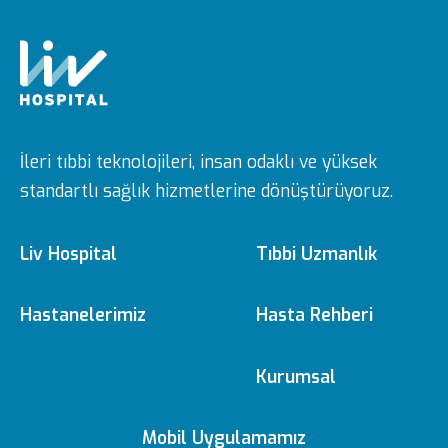
İleri tıbbi teknolojileri, insan odaklı ve yüksek
standartlı sağlık hizmetlerine dönüştürüyoruz.
Liv Hospital
Tıbbi Uzmanlık
Hakkımızda
Tıbbi Branşlar
Hastanelerimiz
Hasta Rehberi
Ulus
e-Randevu
Kurumsal
Misyon & Vizyon
Doktorlarımız
Editoryal Politika
Mobil Uygulamamız
Vadistanbul
e-Sonuc