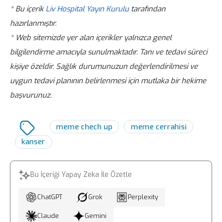
edilir. Ailede meme kanseri öyküsü
sürer. Erken tanı sağlaması nedeniyle
* Bu içerik
Liv Hospital Yayın Kurulu
tarafından
ciltte kızarıklık veya çekinti, meme
bulunan kişilerde kontroller daha erken
düzenli mamografi taraması büyük önem
hazırlanmıştır.
başında akıntı ya da şekil değişikliği gibi
yaşta başlatılabilir.
taşır.
* Web sitemizde yer alan içerikler yalnızca genel
belirtiler fark edildiğinde zaman
bilgilendirme amacıyla sunulmaktadır. Tanı ve tedavi süreci
kaybetmeden bir uzmana
kişiye özeldir. Sağlık durumunuzun değerlendirilmesi ve
başvurulmalıdır. Erken değerlendirme,
uygun tedavi planının belirlenmesi için mutlaka bir hekime
olası risklerin hızlı şekilde yönetilmesini
başvurunuz.
sağlar.
meme chech up
meme cerrahisi
kanser
Bu İçeriği Yapay Zeka İle Özetle
ChatGPT
Grok
Perplexity
Claude
Gemini