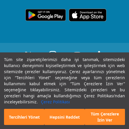
Yönetim Kurulu
Sağlık Köşesi
içerik Güncelleme
Topkapı
Sizi Dinliyoruz
Ödüllerimiz
Medikal teknolojiler
KVKK Metni
Ankara
Evde Bakım
Sağlık Turizmi Yetki
Öne Çıkan Hizmetler
Hizmetleri
Belgesi
Yasal Uyarı
Tüm site ziyaretçilerimizi daha iyi tanımak, sitemizdeki
Gaziantep
kullanıcı deneyimini kişiselleştirmek ve iyileştirmek için web
Hastalıklar ve
sitemizde çerezler kullanıyoruz. Çerez ayarlarınızı yönetmek
Nöbetçi Eczane
Sertifika & Akreditasyon
Tedavileri
Tüm Hakları Saklıdır © 2025 | Sayfa içeriği sadece
için “Tercihleri Yönet” seçeneğine veya tüm çerezlerin
Anlaşmalı Kurumlar
kullanımını kabul etmek için “Tüm Çerezlere İzin Ver”
bilgilendirme amaçlıdır. Tanı ve tedavi için mutlaka
Tüm Hastanelerimiz
seçeneğine tıklayabilirsiniz. Sitemizdeki çerezleri ve bu
doktorunuza başvurunuz.
Gebelik Okulu
çerezleri hangi amaçla kullandığımızı Çerez Politikası’ndan
Haberler ve Etkinlikler
inceleyebilirsiniz.
Çerez Politikası
Kariyer
Son Güncellenme Tarihi : 07.08.2026 20:24:53
Tüm Çerezlere
E-Randevu
Hekim Bul
Tercihleri Yönet
Hepsini Reddet
İzin Ver
İletişim