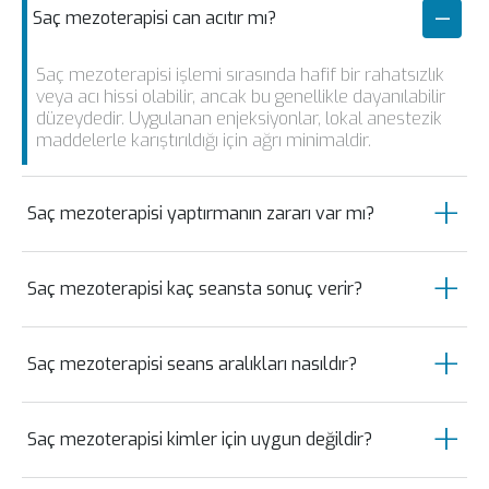
Saç mezoterapisi can acıtır mı?
Saç mezoterapisi işlemi sırasında hafif bir rahatsızlık
veya acı hissi olabilir, ancak bu genellikle dayanılabilir
düzeydedir. Uygulanan enjeksiyonlar, lokal anestezik
maddelerle karıştırıldığı için ağrı minimaldir.
Saç mezoterapisi yaptırmanın zararı var mı?
Saç mezoterapisi, uzman bir sağlık profesyoneli
tarafından uygulandığında genellikle güvenlidir. Ancak,
Saç mezoterapisi kaç seansta sonuç verir?
nadir durumlarda enfeksiyon, alerjik reaksiyonlar veya
enjeksiyon bölgesinde geçici şişlik gibi yan etkiler
Saç mezoterapisi sonuçları kişiden kişiye farklılık
görülebilir. Bu nedenle işlemi yaptırmadan önce bir
gösterebilir. Genellikle birkaç seans gerekebilir ve bu
uzmana danışmak önemlidir.
Saç mezoterapisi seans aralıkları nasıldır?
seanslar genellikle haftalar veya aylar arasında yapılır.
İlk sonuçları görmek için birkaç hafta beklemek
Saç mezoterapisi seans aralıkları, kişinin saç
gerekebilir.
probleminin ciddiyetine ve uzmanın önerisine bağlı
Saç mezoterapisi kimler için uygun değildir?
olarak değişebilir. Genellikle 2 ila 4 hafta arasında bir
süre tavsiye edilir.
Saç mezoterapisi, bazı sağlık durumlarına veya