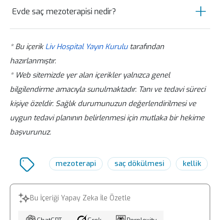
alerjilere sahip olan kişiler için uygun olmayabilir.
Evde saç mezoterapisi nedir?
Özellikle hamilelik veya emzirme dönemindeki
kadınlar, cilt enfeksiyonlarına sahip olanlar veya saç
Evde saç mezoterapisi yapmak, uzman
dökülmesinin başka bir tıbbi nedeni olanlar için özenle
değerlendirilmelidir.
* Bu içerik
Liv Hospital Yayın Kurulu
tarafından
gözetimi olmadan sağlık riskleri
hazırlanmıştır.
taşıyabilir ve etkili olmayabilir. Bu
* Web sitemizde yer alan içerikler yalnızca genel
nedenle saç mezoterapisi gibi tıbbi
bilgilendirme amacıyla sunulmaktadır. Tanı ve tedavi süreci
işlemleri bir sağlık profesyonelinin
kişiye özeldir. Sağlık durumunuzun değerlendirilmesi ve
denetiminde yaptırmak daha güvenlidir.
uygun tedavi planının belirlenmesi için mutlaka bir hekime
Saç mezoterapisi hakkında sıkça sorulan sorular, bu
tedavi yöntemi ile ilgili bilgi, etki süresi ve yan etkiler
başvurunuz.
gibi konuları içerir.
mezoterapi
saç dökülmesi
kellik
Bu İçeriği Yapay Zeka İle Özetle