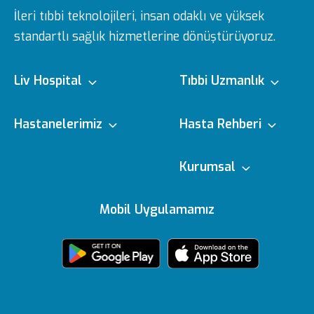
İleri tıbbi teknolojileri, insan odaklı ve yüksek
standartlı sağlık hizmetlerine dönüştürüyoruz.
Liv Hospital
Tıbbi Uzmanlık
Hakkımızda
Tıbbi Branşlar
Hastanelerimiz
Hasta Rehberi
Ulus
e-Randevu
Kurumsal
Misyon & Vizyon
Doktorlarımız
Editoryal Politika
Mobil Uygulamamız
Vadistanbul
e-Sonuc
Yönetim Kurulu
Sağlık Köşesi
içerik Güncelleme
Topkapı
Sizi Dinliyoruz
Ödüllerimiz
Medikal teknolojiler
KVKK Metni