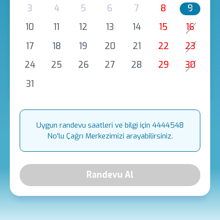
3
4
5
6
7
8
9
10
11
12
13
14
15
16
17
18
19
20
21
22
23
24
25
26
27
28
29
30
31
Uygun randevu saatleri ve bilgi için 4444548
No'lu Çağrı Merkezimizi arayabilirsiniz.
Randevu Al