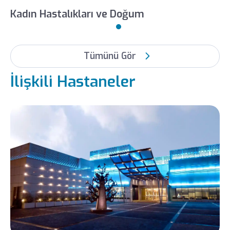
Dinç
Kadın Hastalıkları ve Doğum
LIV HOSPITAL SAMSUN
KADIN HASTALIKLARI VE
DOĞUM
Tümünü Gör
Op. Dr. Gamze Keleş
İlişkili Hastaneler
LIV HOSPITAL
SAMSUN
KADIN HASTALIKLARI
VE DOĞUM
Op. Dr. Hilal Mürüvvet
Bulut Aydemir
LIV HOSPITAL SAMSUN
KADIN HASTALIKLARI VE
DOĞUM
Op. Dr. Sami Şahin
LIV HOSPITAL SAMSUN