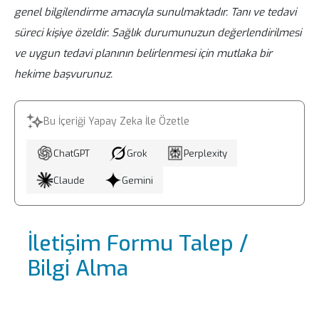
genel bilgilendirme amacıyla sunulmaktadır. Tanı ve tedavi
olarak, sık sık idrar yolu enfeksiyonu,
süreci kişiye özeldir. Sağlık durumunuzun değerlendirilmesi
idrar miktarında artış ve idrar kaçırma,
ve uygun tedavi planının belirlenmesi için mutlaka bir
vajinal kanama, cinsel ilişkiye girmeseniz
hekime başvurunuz.
bile vajinada kanamalar olması, tahriş ve
kaşıntı gibi belirtiler yaşayabilirsiniz.
Bu İçeriği Yapay Zeka İle Özetle
ChatGPT
Grok
Perplexity
Claude
Gemini
İletişim Formu Talep /
Bilgi Alma