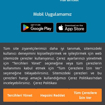
Yönetim Kurulu
Sağlık Köşesi
Vadistanbul
e-Sonuc
Editoryal Politika
Mobil Uygulamamız
Ödüllerimiz
Medikal teknolojiler
Topkapı
Sizi Dinliyoruz
içerik Güncelleme
Sağlık Turizmi Yetki
Öne Çıkan Hizmetler
Ankara
Evde Bakım
KVKK Metni
Belgesi
Hizmetleri
Tüm site ziyaretçilerimizi daha iyi tanımak, sitemizdeki
Hastalıklar ve
Gaziantep
Yasal Uyarı
kullanıcı deneyimini kişiselleştirmek ve iyileştirmek için web
Sertifika & Akreditasyon
Tedavileri
Nöbetçi Eczane
sitemizde çerezler kullanıyoruz. Çerez ayarlarınızı yönetmek
için “Tercihleri Yönet” seçeneğine veya tüm çerezlerin
Tüm Hastanelerimiz
Anlaşmalı Kurumlar
kullanımını kabul etmek için “Tüm Çerezlere İzin Ver”
Haberler ve Etkinlikler
Gebelik Okulu
Tüm Hakları Saklıdır © 2025 | Sayfa içeriği sadece
seçeneğine tıklayabilirsiniz. Sitemizdeki çerezleri ve bu
çerezleri hangi amaçla kullandığımızı Çerez Politikası’ndan
Kariyer
bilgilendirme amaçlıdır. Tanı ve tedavi için mutlaka
inceleyebilirsiniz.
Çerez Politikası
doktorunuza başvurunuz.
Tüm Çerezlere
İletişim
E-Randevu
Bizi Arayın
Tercihleri Yönet
Hepsini Reddet
İzin Ver
Son Güncellenme Tarihi : 06.08.2026 08:09:02