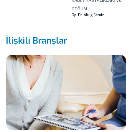
KADIN HASTALIKLARI VE
DOĞUM
Op. Dr. Altuğ Semiz
LIV HOSPITAL
VADISTANBUL
İlişkili Branşlar
KADIN HASTALIKLARI VE
DOĞUM
Op. Dr. Gamze Baykan Özgüç
LIV HOSPITAL
KADIN HASTALIKLARI VE
DOĞUM
Doç. Dr. Yusuf Başkıran
LIV HOSPITAL ANKARA
KADIN HASTALIKLARI
VE DOĞUM
Doç. Dr. Ümit Yasemin Sert