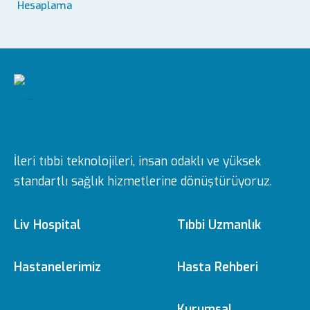
Hesaplama
İleri tıbbi teknolojileri, insan odaklı ve yüksek
standartlı sağlık hizmetlerine dönüştürüyoruz.
Liv Hospital
Tıbbi Uzmanlık
Hakkımızda
Tıbbi Branşlar
Hastanelerimiz
Hasta Rehberi
Misyon & Vizyon
Doktorlarımız
Ulus
e-Randevu
Kurumsal