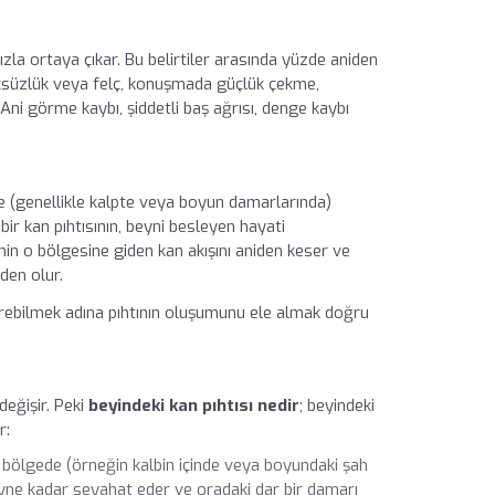
ızla ortaya çıkar. Bu belirtiler arasında yüzde aniden
süzlük veya felç, konuşmada güçlük çekme,
Ani görme kaybı, şiddetli baş ağrısı, denge kaybı
e (genellikle kalpte veya boyun damarlarında)
ir kan pıhtısının, beyni besleyen hayati
nin o bölgesine giden kan akışını aniden keser ve
den olur.
rebilmek adına pıhtının oluşumunu ele almak doğru
eğişir. Peki
beyindeki kan pıhtısı nedir
; beyindeki
r:
bir bölgede (örneğin kalbin içinde veya boyundaki şah
yne kadar seyahat eder ve oradaki dar bir damarı