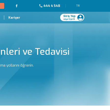
444 4 548
TR
Giriş Yap
Kariyer
veya Üye Ol
nleri ve Tedavisi
unma yollarını öğrenin.