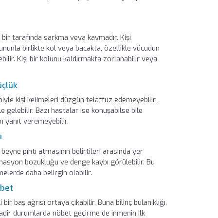
n bir tarafında sarkma veya kaymadır. Kişi
ununla birlikte kol veya bacakta, özellikle vücudun
ilir. Kişi bir kolunu kaldırmakta zorlanabilir veya
üçlük
yle kişi kelimeleri düzgün telaffuz edemeyebilir,
elebilir. Bazı hastalar ise konuşabilse bile
n yanıt veremeyebilir.
ı
eyne pıhtı atmasının belirtileri arasında yer
inasyon bozukluğu ve denge kaybı görülebilir. Bu
melerde daha belirgin olabilir.
öbet
bir baş ağrısı ortaya çıkabilir. Buna bilinç bulanıklığı,
r. Nadir durumlarda nöbet geçirme de inmenin ilk