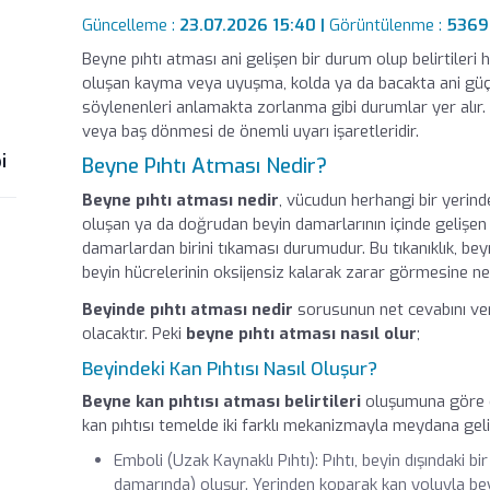
Güncelleme :
23.07.2026 15:40 |
Görüntülenme :
5369
Beyne pıhtı atması ani gelişen bir durum olup belirtileri h
oluşan kayma veya uyuşma, kolda ya da bacakta ani güç
söylenenleri anlamakta zorlanma gibi durumlar yer alır. 
veya baş dönmesi de önemli uyarı işaretleridir.
i
Beyne Pıhtı Atması Nedir?
Beyne pıhtı atması nedir
, vücudun herhangi bir yerind
oluşan ya da doğrudan beyin damarlarının içinde gelişen b
damarlardan birini tıkaması durumudur. Bu tıkanıklık, bey
beyin hücrelerinin oksijensiz kalarak zarar görmesine ne
Beyinde pıhtı atması nedir
sorusunun net cevabını ve
olacaktır. Peki
beyne pıhtı atması nasıl olur
;
Beyindeki Kan Pıhtısı Nasıl Oluşur?
Beyne kan pıhtısı atması belirtileri
oluşumuna göre d
kan pıhtısı temelde iki farklı mekanizmayla meydana geli
Emboli (Uzak Kaynaklı Pıhtı): Pıhtı, beyin dışındaki 
damarında) oluşur. Yerinden koparak kan yoluyla be