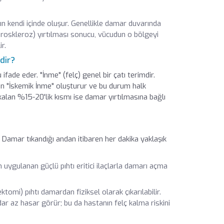
n kendi içinde oluşur. Genellikle damar duvarında
ateroskleroz) yırtılması sonucu, vücudun o bölgeyi
r.
dir?
fade eder. "İnme" (felç) genel bir çatı terimdir.
an "İskemik İnme" oluşturur ve bu durum halk
 kalan %15-20'lik kısmı ise damar yırtılmasına bağlı
. Damar tıkandığı andan itibaren her dakika yaklaşık
 uygulanan güçlü pıhtı eritici ilaçlarla damarı açma
ktomi) pıhtı damardan fiziksel olarak çıkarılabilir.
r az hasar görür; bu da hastanın felç kalma riskini