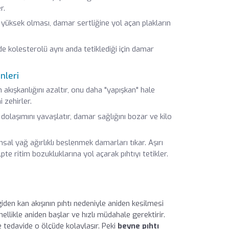
r.
yüksek olması, damar sertliğine yol açan plakların
e kolesterolü aynı anda tetiklediği için damar
nleri
akışkanlığını azaltır, onu daha "yapışkan" hale
 zehirler.
laşımını yavaşlatır, damar sağlığını bozar ve kilo
al yağ ağırlıklı beslenmek damarları tıkar. Aşırı
te ritim bozukluklarına yol açarak pıhtıyı tetikler.
den kan akışının pıhtı nedeniyle aniden kesilmesi
ellikle aniden başlar ve hızlı müdahale gerektirir.
e tedavide o ölçüde kolaylaşır. Peki
beyne pıhtı