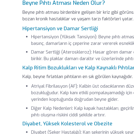
Beyne Pıhtı Atması Neden Olur?
Beyne pıhtı atması birdenbire gelişen bir kriz gibi görüns
bozan kronik hastalıklar ve yaşam tarzı faktörleri yatar.
Hipertansiyon ve Damar Sertliği
Hipertansiyon (Yüksek Tansiyon): Beyne pıhtı atmas
basınç, damarların iç çeperine zarar vererek esnekli
Damar Sertliği (Ateroskleroz): Hasar gören damar 
birikir. Bu plaklar damarı daraltır ve üzerlerinde pıht
Kalp Ritim Bozuklukları ve Kalp Kaynaklı Pıhtıla
Kalp, beyne fırlatılan pıhtıların en sık görülen kaynağıdır.
Atriyal Fibrilasyon (AF): Kalbin üst odacıklarının düz
bozukluğudur. Kalp kanı etkili pompalayamadığı için od
yerinden koptuğunda doğrudan beyne gider.
Diğer Kalp Nedenleri: Kalp kapak hastalıkları, geçiril
pıhtı oluşma riskini ciddi şekilde artırır.
Diyabet, Yüksek Kolesterol ve Obezite
Diyabet (Şeker Hastalığı): Kan şekerinin yüksek se