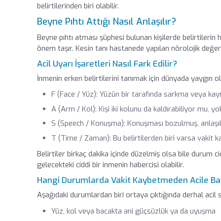
belirtilerinden biri olabilir.
Beyne Pıhtı Attığı Nasıl Anlaşılır?
Beyne pıhtı atması şüphesi bulunan kişilerde belirtilerin h
önem taşır. Kesin tanı hastanede yapılan nörolojik değ
Acil Uyarı İşaretleri Nasıl Fark Edilir?
İnmenin erken belirtilerini tanımak için dünyada yaygın o
F (Face / Yüz): Yüzün bir tarafında sarkma veya ka
A (Arm / Kol): Kişi iki kolunu da kaldırabiliyor mu, 
S (Speech / Konuşma): Konuşması bozulmuş, anlaşı
T (Time / Zaman): Bu belirtilerden biri varsa vakit 
Belirtiler birkaç dakika içinde düzelmiş olsa bile durum ci
gelecekteki ciddi bir inmenin habercisi olabilir.
Hangi Durumlarda Vakit Kaybetmeden Acile Ba
Aşağıdaki durumlardan biri ortaya çıktığında derhal acil 
Yüz, kol veya bacakta ani güçsüzlük ya da uyuşma