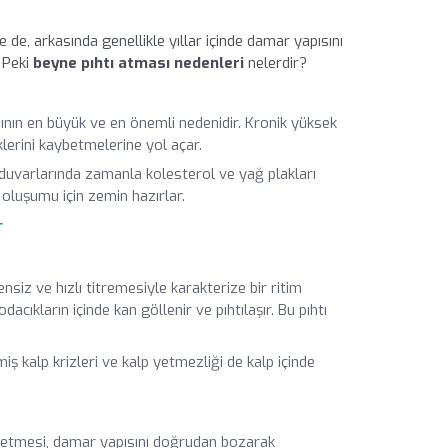
e de, arkasında genellikle yıllar içinde damar yapısını
 Peki
beyne pıhtı atması nedenleri
nelerdir?
ının en büyük ve en önemli nedenidir. Kronik yüksek
klerini kaybetmelerine yol açar.
duvarlarında zamanla kolesterol ve yağ plakları
ı oluşumu için zemin hazırlar.
r
ensiz ve hızlı titremesiyle karakterize bir ritim
acıkların içinde kan göllenir ve pıhtılaşır. Bu pıhtı
miş kalp krizleri ve kalp yetmezliği de kalp içinde
yretmesi, damar yapısını doğrudan bozarak