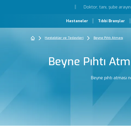
Hastaneler
Tıbbi Branşlar
Hastalıklar ve Tedavileri
Beyne Pıhtı Atması
Beyne Pıhtı Atma
Beyne pıhtı atması ned