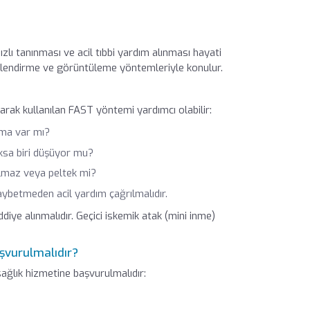
ızlı tanınması ve acil tıbbi yardım alınması hayati
erlendirme ve görüntüleme yöntemleriyle konulur.
larak kullanılan FAST yöntemi yardımcı olabilir:
yma var mı?
yoksa biri düşüyor mu?
lmaz veya peltek mi?
kaybetmeden acil yardım çağrılmalıdır.
ddiye alınmalıdır. Geçici iskemik atak (mini inme)
şvurulmalıdır?
sağlık hizmetine başvurulmalıdır: