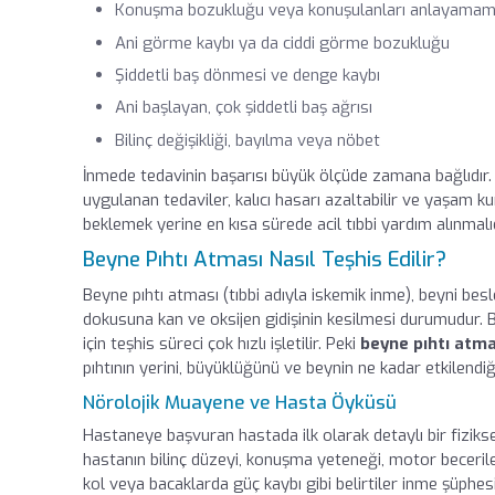
Konuşma bozukluğu veya konuşulanları anlayama
Ani görme kaybı ya da ciddi görme bozukluğu
Şiddetli baş dönmesi ve denge kaybı
Ani başlayan, çok şiddetli baş ağrısı
Bilinç değişikliği, bayılma veya nöbet
İnmede tedavinin başarısı büyük ölçüde zamana bağlıdır. B
uygulanan tedaviler, kalıcı hasarı azaltabilir ve yaşam kur
beklemek yerine en kısa sürede acil tıbbi yardım alınmalıd
Beyne Pıhtı Atması Nasıl Teşhis Edilir?
Beyne pıhtı atması (tıbbi adıyla iskemik inme), beyni be
dokusuna kan ve oksijen gidişinin kesilmesi durumudur. 
için teşhis süreci çok hızlı işletilir. Peki
beyne pıhtı atmas
pıhtının yerini, büyüklüğünü ve beynin ne kadar etkilendiği
Nörolojik Muayene ve Hasta Öyküsü
Hastaneye başvuran hastada ilk olarak detaylı bir fiziks
hastanın bilinç düzeyi, konuşma yeteneği, motor becerileri
kol veya bacaklarda güç kaybı gibi belirtiler inme şüphesi