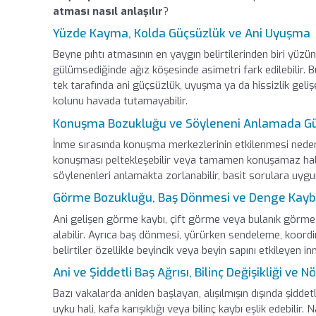
atması nasıl anlaşılır
?
Yüzde Kayma, Kolda Güçsüzlük ve Ani Uyuşma
Beyne pıhtı atmasının en yaygın belirtilerinden biri yüzü
gülümsediğinde ağız köşesinde asimetri fark edilebilir. B
tek tarafında ani güçsüzlük, uyuşma ya da hissizlik gelişeb
kolunu havada tutamayabilir.
Konuşma Bozukluğu ve Söyleneni Anlamada G
İnme sırasında konuşma merkezlerinin etkilenmesi nedeni
konuşması peltekleşebilir veya tamamen konuşamaz hale g
söylenenleri anlamakta zorlanabilir, basit sorulara uygu
Görme Bozukluğu, Baş Dönmesi ve Denge Kayb
Ani gelişen görme kaybı, çift görme veya bulanık görme b
alabilir. Ayrıca baş dönmesi, yürürken sendeleme, koord
belirtiler özellikle beyincik veya beyin sapını etkileyen in
Ani ve Şiddetli Baş Ağrısı, Bilinç Değişikliği ve N
Bazı vakalarda aniden başlayan, alışılmışın dışında şiddetli 
uyku hali, kafa karışıklığı veya bilinç kaybı eşlik edebili