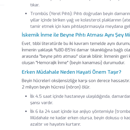
tıkar.
Trombüs (Yerel Pıhtı): Pıhtı doğrudan beyin damarını
yıllar içinde biriken yağ ve kolesterol plaklarının (
tamir etmek için kanı pıhtılaştırmasıyla meydana geli
İskemik İnme ile Beyne Pıhtı Atması Aynı Şey Mi
Evet, tıbbi literatürde bu iki kavram temelde aynı durumu i
İnmenin yaklaşık %80-85'ini damar tıkanıklığına bağlı ol
arasında "beyne pıhtı atması" olarak bilinir. İnmenin geri
oluşan "Hemorajik İnme" (beyin kanaması) durumudur.
Erken Müdahale Neden Hayati Önem Taşır?
Beyin hücreleri oksijensizliğe karşı son derece hassastır
2 milyon beyin hücresi (nöron) ölür.
İlk 4.5 saat içinde hastaneye ulaşıldığında, damardan
şansı vardır.
İlk 6 ila 24 saat içinde ise anjiyo yöntemiyle (trombe
Müdahale ne kadar erken olursa, beyin dokusu o kada
azaltır ve hayatını kurtarır.