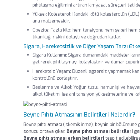
pıhtılaşma eğilimini artıran kimyasal süreçleri tetikle
Yüksek Kolesterol: Kandaki kötü kolesterolün (LDL) 
ana malzemesidir.
Obezite: Fazla kilo; hem tansiyonu hem şekeri hem d
tıkanıklığı riskini dolaylı ve doğrudan katlar.
Sigara, Hareketsizlik ve Diğer Yaşam Tarzı Etke
Sigara Kullanımı: Sigara dumanındaki maddeler kanın 
getirerek pıhtılaşmayı kolaylaştırır ve damar çeperini
Hareketsiz Yaşam: Düzenli egzersiz yapmamak kan do
kontrolünü zorlaştırır.
Beslenme ve Alkol: Yoğun tuzlu, hamur işi ve hayvans
alkol tüketimi ise ani tansiyon yükselmelerine ve kalp
Beyne Pıhtı Atmasının Belirtileri Nelerdir?
Beyne pıhtı atması (iskemik inme), beynin bir bölümüne gi
sonucu ortaya çıkar.
Beyne pıhtı atması belirtileri
gen
Beyne pıhtı atması erken belirtileri
tespit edilebilirs