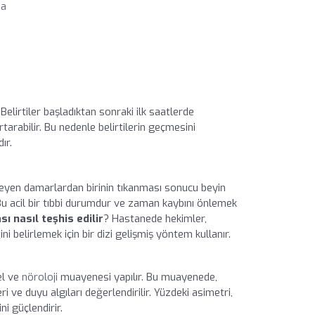
ma
elirtiler başladıktan sonraki ilk saatlerde
tarabilir. Bu nedenle belirtilerin geçmesini
ır.
sleyen damarlardan birinin tıkanması sonucu beyin
Bu acil bir tıbbi durumdur ve zaman kaybını önlemek
ı nasıl teşhis edilir
? Hastanede hekimler,
ni belirlemek için bir dizi gelişmiş yöntem kullanır.
el ve
nöroloji
muayenesi yapılır. Bu muayenede,
 ve duyu algıları değerlendirilir. Yüzdeki asimetri,
ni güçlendirir.