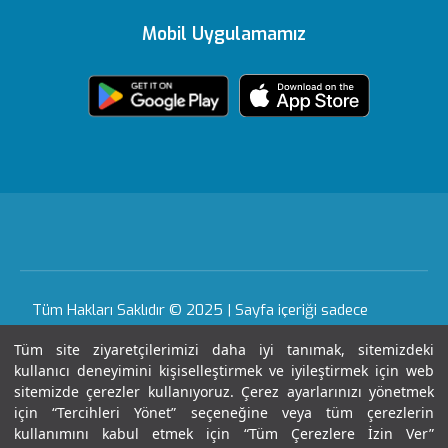
Editoryal Politika
Mobil Uygulamamız
Vadistanbul
e-Sonuc
Yönetim Kurulu
Sağlık Köşesi
içerik Güncelleme
Topkapı
Sizi Dinliyoruz
Ödüllerimiz
Medikal teknolojiler
KVKK Metni
Ankara
Evde Bakım
Sağlık Turizmi Yetki
Öne Çıkan Hizmetler
Hizmetleri
Belgesi
Yasal Uyarı
Gaziantep
Hastalıklar ve
Nöbetçi Eczane
Sertifika & Akreditasyon
Tedavileri
Tüm Hakları Saklıdır © 2025 | Sayfa içeriği sadece
Anlaşmalı Kurumlar
bilgilendirme amaçlıdır. Tanı ve tedavi için mutlaka
Tüm Hastanelerimiz
Tüm site ziyaretçilerimizi daha iyi tanımak, sitemizdeki
doktorunuza başvurunuz.
Gebelik Okulu
kullanıcı deneyimini kişiselleştirmek ve iyileştirmek için web
Haberler ve Etkinlikler
sitemizde çerezler kullanıyoruz. Çerez ayarlarınızı yönetmek
Kariyer
için “Tercihleri Yönet” seçeneğine veya tüm çerezlerin
Son Güncellenme Tarihi : 07.08.2026 15:11:52
kullanımını kabul etmek için “Tüm Çerezlere İzin Ver”