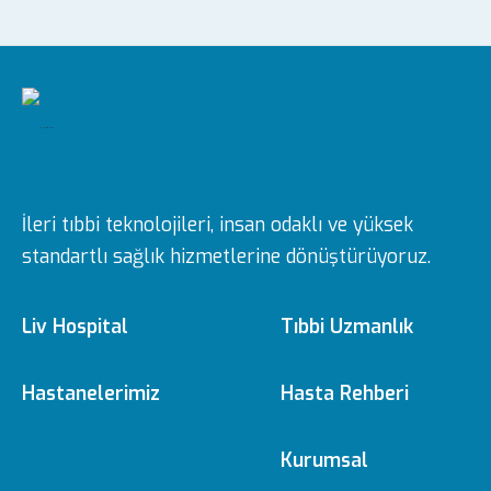
İleri tıbbi teknolojileri, insan odaklı ve yüksek
standartlı sağlık hizmetlerine dönüştürüyoruz.
Liv Hospital
Tıbbi Uzmanlık
Hakkımızda
Tıbbi Branşlar
Hastanelerimiz
Hasta Rehberi
Ulus
e-Randevu
Kurumsal
Misyon & Vizyon
Doktorlarımız