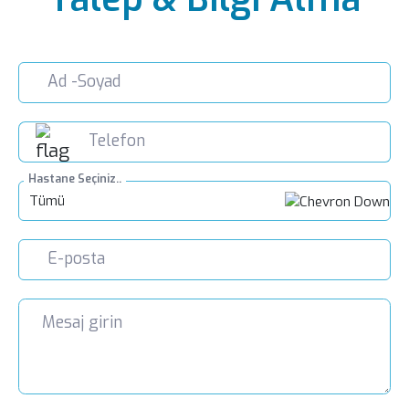
LIV HOSPITAL BAHÇEŞEHIR
Prof. Dr. Adil Can Güngen
Göğüs Hastalıkları
LIV HOSPITAL ANKARA
Uzm. Dr. Mine Önal
Göğüs Hastalıkları
Hastane Seçiniz..
LIV HOSPITAL GAZIANTEP
Tümü
Uzm. Dr. İsmail Doğan
Göğüs Hastalıkları
LIV HOSPITAL SAMSUN
Uzm. Dr. Aziz Uluışık
Göğüs Hastalıkları